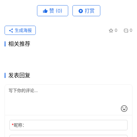
赞
(0)
打赏
生成海报
0
0
相关推荐
ChatGPT Claude代充售后要
ChatGPT Plus会员开通充值
2026年5月23日
102
2026年6月22日
67
Claude Pro无需国外信用卡充
Grok Super开通会员充值完整
提供什么
2026年6月23日
65
方法
2026年7月5日
52
未分类
未分类
Claude Pro微信支付宝代充详
ChatGPT Plus订阅微信支付
值开通方法
2026年7月28日
19
方法
2026年6月6日
82
未分类
未分类
ChatGPT Plus原账号升级订
ChatGPT Plus订阅开通会员
细指南
2026年6月21日
58
宝开通详细版
2026年6月2日
92
未分类
未分类
SuperGrok微信支付宝订阅指
SuperGrok订阅国内支付操作
阅开通教程
2026年6月8日
94
指南
1天前
12
未分类
未分类
南操作指南
方法国内用户
未分类
未分类
发表回复
*
昵称：