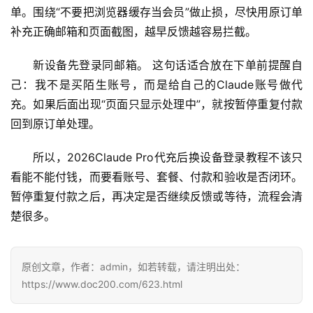
n
单。围绕“不要把浏览器缓存当会员”做止损，尽快用原订单
应
补充正确邮箱和页面截图，越早反馈越容易拦截。
用
新设备先登录同邮箱。 这句话适合放在下单前提醒自
可
己：我不是买陌生账号，而是给自己的Claude账号做代
视
充。如果后面出现“页面只显示处理中”，就按暂停重复付款
化
编
回到原订单处理。
辑
器
所以，2026Claude Pro代充后换设备登录教程不该只
看能不能付钱，而要看账号、套餐、付款和验收是否闭环。
暂停重复付款之后，再决定是否继续反馈或等待，流程会清
楚很多。
原创文章，作者：admin，如若转载，请注明出处：
https://www.doc200.com/623.html