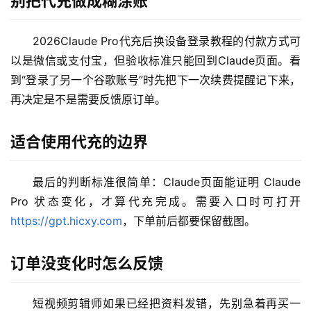
别把代充做成糊涂账
M
2026Claude Pro代充后换设备登录教程的付款方式可
a
以是微信或支付宝，但验收标准只能回到Claude页面。看
c
到“登录了另一个谷歌账号”时先把下一次续费提醒记下来，
应
再决定是不是需要反馈原订单。
用
适合使用代充的边界
数
据
库
最后的判断标准很简单：Claude页面能证明 Claude 
管
Pro 状态变化，才算代充完成。需要入口时可打开 
理
https://gpt.hicxy.com
，下单前后都要保留截图。
工
具
订单没变化时怎么反馈
登录
注册
W
i
短视频剪辑师如果已经把资料发错，先别急着再买一