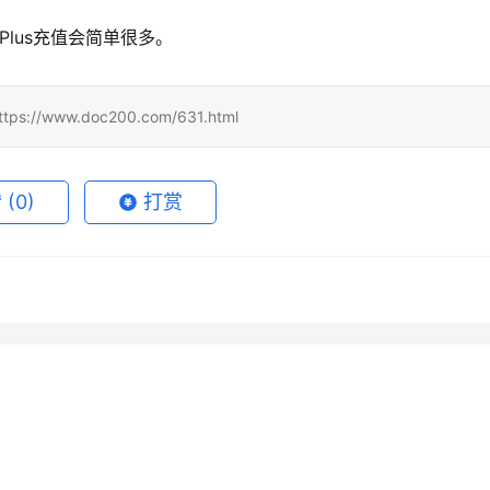
Plus充值会简单很多。
www.doc200.com/631.html
赞
(0)
打赏
de Pro新手开通充值完整教
Claude Pro代充国内支付开通
月11日
87
2026年6月5日
GPT Plus国内支付订阅方
ChatGPT 与 Claude 代充支付
法
6月22日
70
2026年5月18日
1
未分类
GPT Plus自己账号微信支
Claude Pro自己账号充值开通
失败怎么处理
7月5日
45
2026年6月7日
未分类
值教程
整步骤
未分类