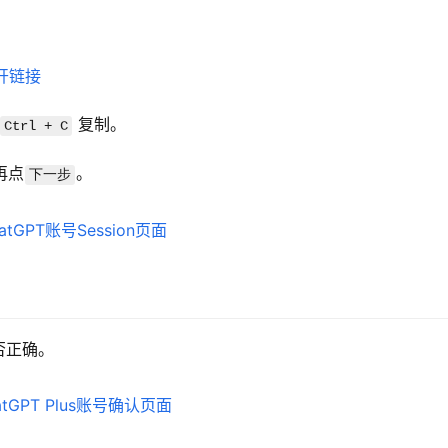
开链接
 复制。
Ctrl + C
再点
。
下一步
否正确。