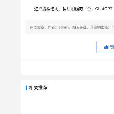
选择流程透明、售后明确的平台，ChatGPT 
原创文章，作者：admin，如若转载，请注明出处：https://
相关推荐
Claude Pro微信支付宝充值方法
Clau
2026年6月2日
95
2026年6
2026ChatGPT Plus充值后查到
Chat
程
2026年6月1日
132
2026年
未分类
未分类
ChatGPT Plus开通会员充值完
Chat
期时间
法
2026年6月7日
86
2026年
未分类
未分类
Grok Super办公使用订阅方法
整流程完整步骤
付宝充
2026年6月22日
68
未分类
未分类