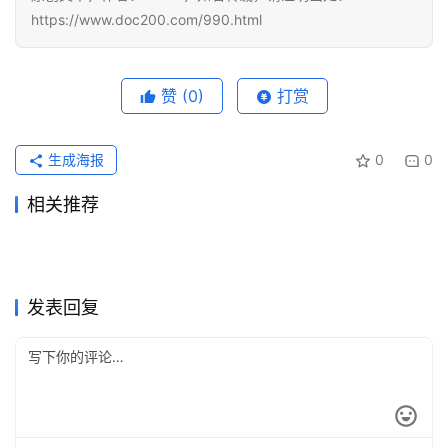
化
https://www.doc200.com/990.html
编
辑
器
赞
(0)
打赏
生成海报
0
0
相关推荐
Claude Pro充值无需国外信用
ChatGPT Pro自己账号订阅详
1天前
10
2026年7月13日
39
Grok Super微信支付宝订阅教
Claude Pro订阅流程代充开通
卡流程自己账号
2026年6月29日
69
细指南
2026年6月24日
69
未分类
未分类
没有海外信用卡怎么开通
Claude Pro原账号升级充值教
程
2026年6月3日
89
教程
2026年6月11日
100
未分类
未分类
Claude Pro微信支付宝充值开
Claude Pro代充国内支付操作
ChatGPT Plus？国内充值教
2026年6月23日
57
程
2026年7月16日
36
未分类
未分类
ChatGPT Plus充值无需国外
Claude Pro开通会员无需国外
通方法
2026年6月2日
86
指南
2026年7月5日
53
未分类
未分类
程
信用卡
信用卡充值教程
未分类
未分类
发表回复