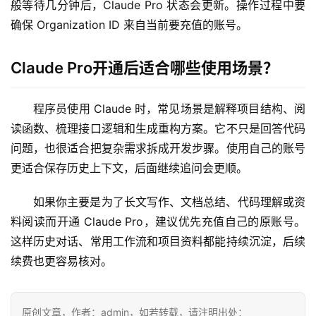
般等待几分钟后，Claude Pro 状态会更新。操作过程中要
用
确保 Organization ID 来自当前要充值的账号。
数
据
Claude Pro开通后适合哪些使用场景？
库
管
程序员使用 Claude 时，常见场景是解释项目结构、阅
理
读函数、梳理接口逻辑和生成重构方案。它不只是回答代码
工
具
问题，也很适合把复杂需求拆成开发步骤。使用自己的账号
更适合保存历史上下文，后面继续追问会更顺。
登录
注册
W
i
如果你主要是为了长文写作、文档总结、代码理解或资
n
料阅读而开通 Claude Pro，建议优先充值自己的原账号。
应
这样历史对话、常用工作流和项目资料都能持续沉淀，后续
用
续费也更容易核对。
可
视
原创文章，作者：admin，如若转载，请注明出处：