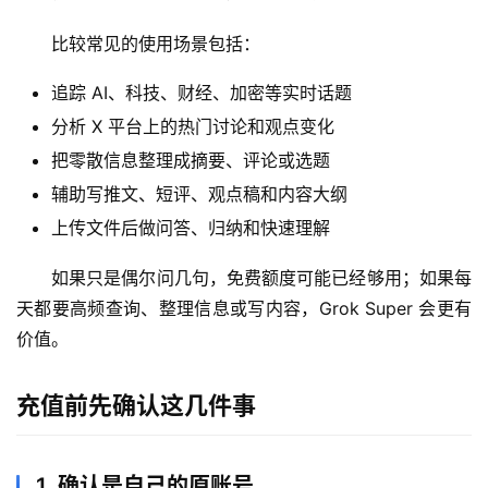
比较常见的使用场景包括：
M
追踪 AI、科技、财经、加密等实时话题
a
分析 X 平台上的热门讨论和观点变化
c
应
把零散信息整理成摘要、评论或选题
用
辅助写推文、短评、观点稿和内容大纲
上传文件后做问答、归纳和快速理解
数
据
如果只是偶尔问几句，免费额度可能已经够用；如果每
库
天都要高频查询、整理信息或写内容，Grok Super 会更有
管
价值。
理
工
具
充值前先确认这几件事
登录
注册
W
1. 确认是自己的原账号