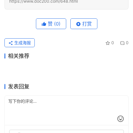
https://www.doc200.com/648.html
赞
(0)
打赏
生成海报
0
0
相关推荐
ChatGPT Plus国内支付充值
SuperGrok充值无需国外信用
2026年7月28日
45
2026年7月23日
34
ChatGPT Plus原账号升级代
ChatGPT Pro支付宝订阅开通
开通教程
2026年6月19日
76
卡指南
2026年7月10日
55
未分类
未分类
Grok Super订阅自己账号开通
GPT Plus 和 Claude Pro 双会
充教程
2026年6月7日
86
会员教程
2026年5月17日
118
未分类
未分类
Claude Pro订阅微信支付宝付
ChatGPT Plus 支付宝微信充
详细版
2天前
25
员代充指南
2026年5月17日
108
未分类
未分类
Grok Super开通会员充值完整
2026国内ChatGPT充值代充
款方法月付订阅
2026年6月18日
68
值教程
2026年5月31日
102
未分类
未分类
教程
常见问题
未分类
未分类
发表回复