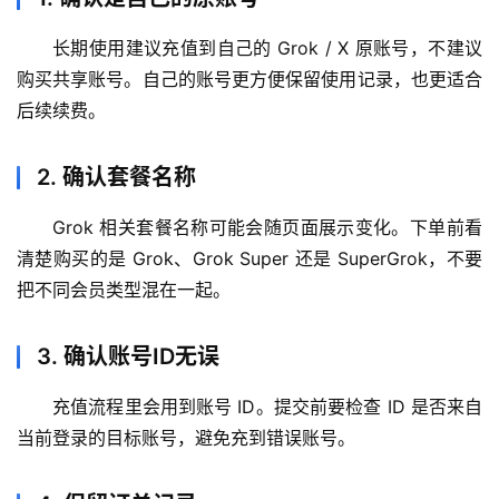
i
n
长期使用建议充值到自己的 Grok / X 原账号，不建议
应
购买共享账号。自己的账号更方便保留使用记录，也更适合
用
后续续费。
可
视
2. 确认套餐名称
化
编
Grok 相关套餐名称可能会随页面展示变化。下单前看
辑
清楚购买的是 Grok、Grok Super 还是 SuperGrok，不要
器
把不同会员类型混在一起。
3. 确认账号ID无误
充值流程里会用到账号 ID。提交前要检查 ID 是否来自
当前登录的目标账号，避免充到错误账号。