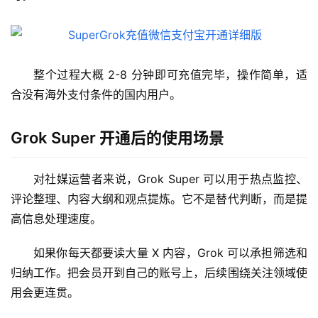
整个过程大概 2-8 分钟即可充值完毕，操作简单，适
合没有海外支付条件的国内用户。
M
Grok Super 开通后的使用场景
a
c
应
对社媒运营者来说，Grok Super 可以用于热点监控、
用
评论整理、内容大纲和观点提炼。它不是替代判断，而是提
高信息处理速度。
数
据
如果你每天都要读大量 X 内容，Grok 可以承担筛选和
库
归纳工作。把会员开到自己的账号上，后续围绕关注领域使
管
用会更连贯。
理
工