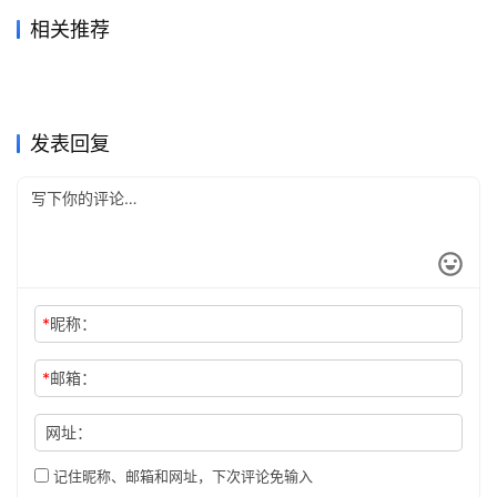
相关推荐
ChatGPT Pro自己账号订阅详
ChatGPT Plus订阅开通会员
2026年7月13日
41
2天前
18
ChatGPT Plus资料整理充值
Grok Super代充流程充值开通
细指南
2026年6月21日
72
实用教程月付订阅
2026年6月29日
59
未分类
未分类
Claude Pro长期使用代充开通
GPT5开通会员国内支付怎么
开通教程
2026年6月17日
84
教程
2026年5月20日
109
未分类
未分类
SuperGrok充值开通会员详细
Grok Super无需国外信用卡订
教程
2天前
15
弄
2026年7月4日
56
未分类
未分类
ChatGPT Plus充值续费代充
Claude Pro办公使用充值开通
步骤国内用户
2026年6月30日
62
阅开通教程
2026年6月21日
68
未分类
未分类
方法
教程
未分类
未分类
发表回复
*
昵称：
*
邮箱：
网址：
记住昵称、邮箱和网址，下次评论免输入