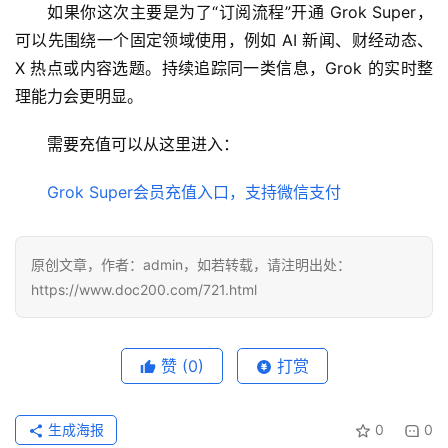
如果你这次主要是为了“订阅流程”开通 Grok Super，
具
可以先围绕一个固定领域使用，例如 AI 新闻、财经动态、
登录
注册
X 热点或内容选题。持续追踪同一类信息，Grok 的实时整
W
理能力会更明显。
i
n
需要充值可以从这里进入：
应
用
Grok Super会员充值入口，支持微信支付
可
视
原创文章，作者：admin，如若转载，请注明出处：
化
https://www.doc200.com/721.html
编
辑
器
赞
(0)
打赏
生成海报
0
0