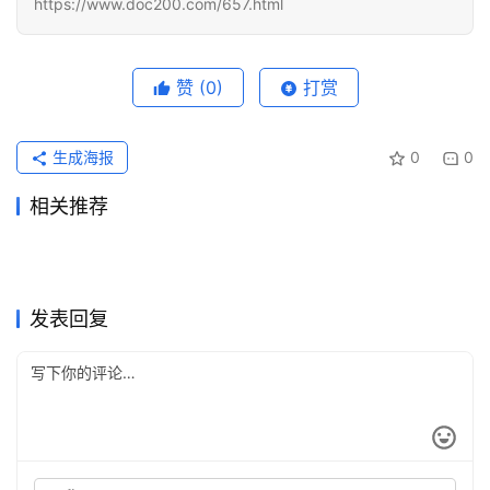
https://www.doc200.com/657.html
赞
(0)
打赏
生成海报
0
0
相关推荐
Grok Super自己账号充值开通
ChatGPT Pro代充国内微信支
2026年6月6日
104
2026年5月20日
121
2026ChatGPT Claude续费提
ChatGPT Plus写作使用订阅
实用版
2026年6月1日
91
付教程
2026年6月22日
66
未分类
未分类
ChatGPT Plus自己账号代充
ChatGPT Plus学习使用订阅
醒记录教程
2026年7月28日
24
方法
2026年6月19日
72
未分类
未分类
Claude Pro资料整理充值完整
Claude Pro订阅流程订阅开通
操作教程
2026年6月11日
79
教程
2026年6月16日
62
未分类
未分类
ChatGPT Plus充值开通会员
Claude Pro支付宝充值会员教
教程
2天前
13
教程
2026年7月13日
39
未分类
未分类
详细步骤自己账号
程
未分类
未分类
发表回复