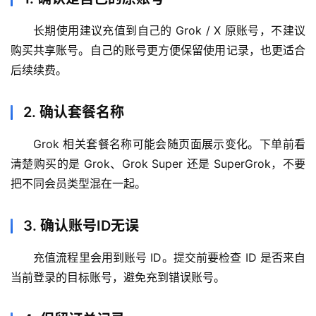
i
n
长期使用建议充值到自己的 Grok / X 原账号，不建议
应
购买共享账号。自己的账号更方便保留使用记录，也更适合
用
后续续费。
可
视
2. 确认套餐名称
化
编
Grok 相关套餐名称可能会随页面展示变化。下单前看
辑
清楚购买的是 Grok、Grok Super 还是 SuperGrok，不要
器
把不同会员类型混在一起。
3. 确认账号ID无误
充值流程里会用到账号 ID。提交前要检查 ID 是否来自
当前登录的目标账号，避免充到错误账号。