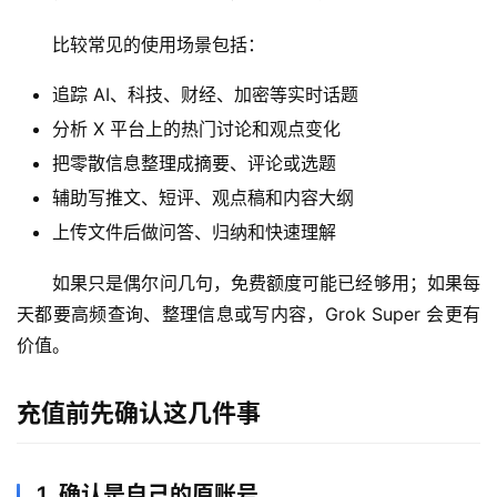
比较常见的使用场景包括：
M
追踪 AI、科技、财经、加密等实时话题
a
分析 X 平台上的热门讨论和观点变化
c
应
把零散信息整理成摘要、评论或选题
用
辅助写推文、短评、观点稿和内容大纲
上传文件后做问答、归纳和快速理解
数
据
如果只是偶尔问几句，免费额度可能已经够用；如果每
库
天都要高频查询、整理信息或写内容，Grok Super 会更有
管
价值。
理
工
具
充值前先确认这几件事
登录
注册
W
1. 确认是自己的原账号