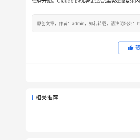
任务开始。Claude 的优势更适合连续处理复
原创文章，作者：admin，如若转载，请注明出处：https://
相关推荐
Claude Pro写作使用充值开通方
Cha
2026年6月24日
61
2026年
SuperGrok微信支付宝开通会员
Grok
法
谱？黑
2026年7月24日
37
2026年6
未分类
未分类
Grok Super国内可用代充操作
Grok
代充
教程
2026年7月13日
134
2026年
未分类
未分类
SuperGrok代充自己账号开通流
指南
教程
2026年6月3日
110
未分类
未分类
程
未分类