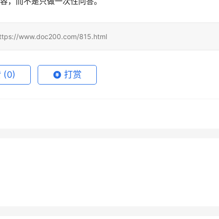
杂内容，而不是只做一次性问答。
www.doc200.com/815.html
赞
(0)
打赏
tGPT代充怎么判断是否靠
ChatGPT Claude代充哪个更
7月14日
55
2026年5月20日
1
 Super写作使用充值开通
SuperGrok自己账号订阅开通
卡、共享号和直充区别
合
月21日
67
19小时前
未分类
 Super自己账号充值开通
Claude Pro充值微信支付宝开
南国内用户
7月6日
45
4天前
未分类
教程新手版
未分类