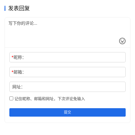
Claude Pro支付宝充值会员教
国内ChatGPT Plus购买付款
细指南
2026年7月13日
41
值教程
2026年5月20日
111
未分类
未分类
程
教程
未分类
未分类
发表回复
*
昵称：
*
邮箱：
网址：
记住昵称、邮箱和网址，下次评论免输入
提交