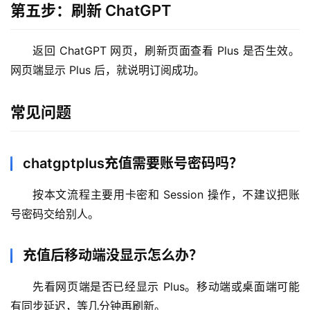
第五步：刷新 ChatGPT
M
a
c
返回 ChatGPT 网页，刷新页面查看 Plus 是否生效。
应
网页端显示 Plus 后，就说明订阅成功。
用
常见问题
数
据
库
chatgptplus充值需要账号密码吗？
管
理
按本文流程主要用卡密和 Session 操作，不建议把账
工
号密码交给别人。
具
登录
注册
充值后移动端没显示怎么办？
W
i
先看网页端是否已经显示 Plus。移动端或桌面端可能
n
有同步延迟，等几分钟再刷新。
应