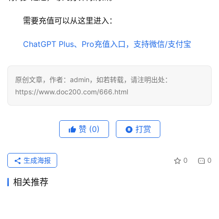
用
需要充值可以从这里进入：
可
ChatGPT Plus、Pro充值入口，支持微信/支付宝
视
化
编
原创文章，作者：admin，如若转载，请注明出处：
辑
https://www.doc200.com/666.html
器
赞
(0)
打赏
生成海报
0
0
相关推荐
SuperGrok订阅无需国外信用
Grok Super代充流程充值开通
2026年7月10日
54
2026年6月24日
75
ChatGPT Pro自己账号订阅详
Claude Pro原账号升级充值开
卡教程
2026年7月13日
42
方法
2026年6月16日
73
未分类
未分类
Claude Pro国内支付充值实用
Claude Pro充值国内支付完整
细指南
2026年6月5日
90
通教程
2026年8月2日
30
未分类
未分类
ChatGPT Pro国内支付充值详
ChatGPT Plus微信支付宝充
教程
2026年7月12日
86
教程新手版
2026年7月5日
51
未分类
未分类