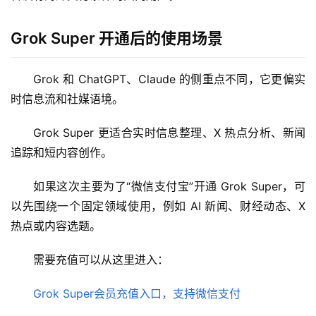
应
用
Grok Super 开通后的使用场景
数
据
Grok 和 ChatGPT、Claude 的侧重点不同，它更偏实
库
时信息流和社媒语境。
管
理
Grok Super 更适合实时信息整理、X 热点分析、新闻
工
追踪和短内容创作。
具
如果这次主要为了“微信支付宝”开通 Grok Super，可
登录
注册
W
以先围绕一个固定领域使用，例如 AI 新闻、财经动态、X 
i
热点或内容选题。
n
应
需要充值可以从这里进入：
用
Grok Super会员充值入口，支持微信支付
可