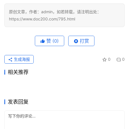
视
化
原创文章，作者：admin，如若转载，请注明出处：
编
https://www.doc200.com/795.html
辑
器
赞
(0)
打赏
生成海报
0
0
相关推荐
Grok Super办公使用充值开通
ChatGPT Plus开通会员充值
2026年6月16日
72
2026年6月7日
87
Claude Pro微信支付宝订阅开
ChatGPT Plus订阅流程国内
教程
2026年7月13日
46
完整流程完整步骤
2026年6月3日
91
未分类
未分类
ChatGPT Plus充值国内可用
Claude Pro微信支付宝代充会
通教程
2026年6月7日
80
可用
5天前
21
未分类
未分类
ChatGPT Plus订阅微信支付
Grok Super订阅国内支付操作
开通详细版
2026年6月7日
90
员教程新手版
5天前
18
未分类
未分类
Claude代充值三分钟微信开通
Claude Pro充值国内支付完整
宝开通完整步骤
2026年5月26日
100
方法新手版
3天前
15
未分类
未分类
会员
教程微信支付宝
未分类
未分类
发表回复