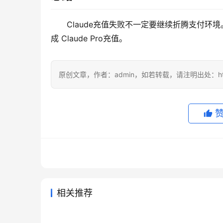
Claude充值失败不一定要继续折腾支付环境。按
成 Claude Pro充值。
原创文章，作者：admin，如若转载，请注明出处：https://
相关推荐
SuperGrok国内可用代充实用版
Grok
2026年6月6日
94
2026年6
ChatGPT Plus支付宝续费失败
Gro
值开通
2026年5月22日
122
2026年7
未分类
未分类