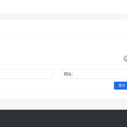
GPT Pro微信支付宝充值开
Grok Super无需国外信用卡订
重置规则
程
7月24日
48
2026年6月30日
未分类
阅开通教程
未分类
网址：
提交