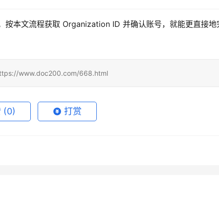
本文流程获取 Organization ID 并确认账号，就能更直接地
www.doc200.com/668.html
赞
(0)
打赏
 Super无需国外信用卡充
ChatGPT Plus微信支付宝充值
月15日
72
2026年7月6日
k订阅视频生成额度怎么算？
SuperGrok代充会员开通详细
教程
开通教程
月18日
47
2026年7月13日
未分类