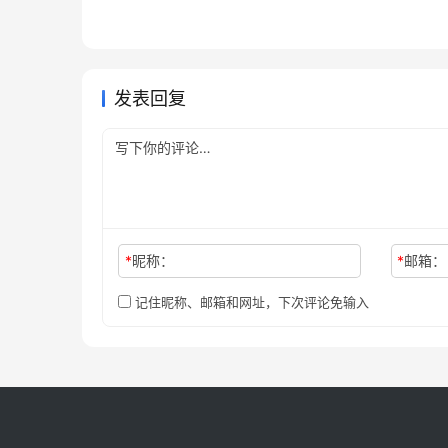
ChatGPT Plus国内可用充值方
Chat
处理方法
次数与
2026年6月14日
78
2026年
未分类
未分类
国内微信充值GPT会员教程
法
通方法
2026年5月20日
107
未分类
未分类
未分类
发表回复
*
昵称：
*
邮箱：
记住昵称、邮箱和网址，下次评论免输入