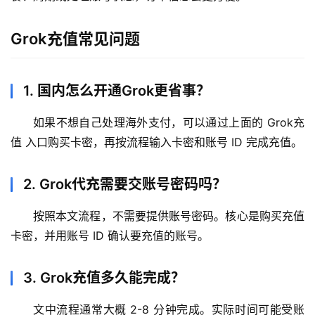
理
工
Grok充值常见问题
具
登录
注册
W
1. 国内怎么开通Grok更省事？
i
n
如果不想自己处理海外支付，可以通过上面的 Grok充
应
值 入口购买卡密，再按流程输入卡密和账号 ID 完成充值。
用
2. Grok代充需要交账号密码吗？
可
视
按照本文流程，不需要提供账号密码。核心是购买充值
化
卡密，并用账号 ID 确认要充值的账号。
编
辑
器
3. Grok充值多久能完成？
文中流程通常大概 2-8 分钟完成。实际时间可能受账