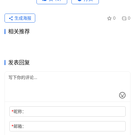
生成海报
0
0
相关推荐
没有海外信用卡怎么开通
ChatGPT Plus国内支付充值
2026年6月3日
89
2026年7月15日
37
Claude Pro代充流程代充开通
ChatGPT Pro国内支付充值详
ChatGPT Plus？国内充值教
2026年6月24日
68
开通教程
2026年7月12日
80
未分类
未分类
ChatGPT代充怎么判断是否靠
Claude Pro代充流程订阅开通
教程
2026年7月14日
55
细指南
2026年6月30日
60
未分类
未分类
Claude Pro订阅自己账号开通
Claude Pro续费到期当天还能
程
谱？黑卡、共享号和直充区别
2026年6月6日
92
方法
2026年5月23日
105
未分类
未分类
Grok Super会员开通充值开通
ChatGPT Plus充值开通会员
实用版
2026年6月21日
68
处理吗
2026年6月7日
86
未分类
未分类
教程
步骤详细版
未分类
未分类
发表回复
*
昵称：
*
邮箱：