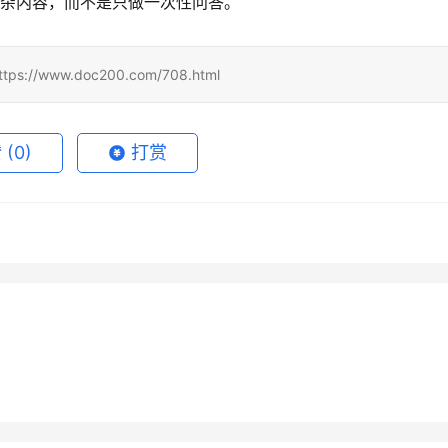
理复杂内容，而不是只做一次性问答。
www.doc200.com/708.html
赞
(0)
打赏
atGPT升级Plus怎么支
ChatGPT Plus开通会员充值完
月18日
140
2026年6月7日
GPT Plus长期使用充值方
Grok Super自己账号充值开通
6
整流程完整步骤
6月14日
79
2026年7月10日
未分类
de Pro订阅流程代充开通教
Grok Super国内支付订阅开通
指南
6月29日
63
2026年6月29日
未分类
教程
未分类