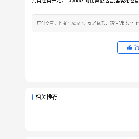
几类任务开始。Claude 的优势更适合连续处
原创文章，作者：admin，如若转载，请注明出处：https://
相关推荐
ChatGPT Plus微信支付宝无需
国内Ch
2026年7月7日
54
2026年5
ChatGPT Plus写作使用订阅方
Chat
国外信用卡充值教程
付202
2026年6月22日
70
2026年
未分类
未分类
ChatGPT Plus充值国内可用开
Clau
法
法
2026年6月7日
80
2026年
未分类
未分类
Claude Pro充值续费开通会员教
通详细版
程
3天前
25
未分类
未分类
程月付订阅
未分类