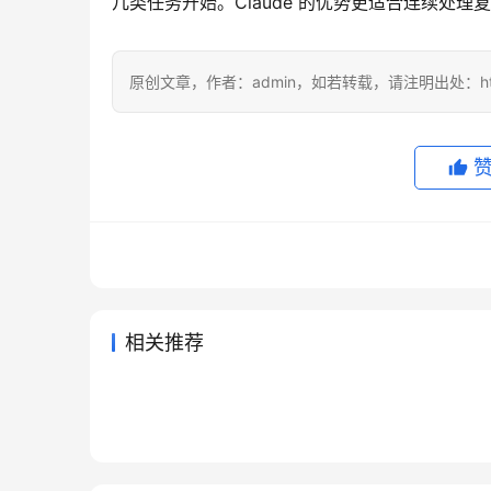
几类任务开始。Claude 的优势更适合连续处
原创文章，作者：admin，如若转载，请注明出处：https://
相关推荐
Claude Pro微信支付宝订阅开通
Chat
2026年7月10日
48
2026年
ChatGPT Plus开通后没有模型
Grok
教程
员代充
2026年5月22日
110
2026年6
未分类
未分类
Claude Pro充值续费教程国内可
支付宝充
怎么办
教程
2026年6月4日
90
2026年5
未分类
未分类
新手开通ChatGPT Plus教程：
用
可用方
2026年6月4日
93
未分类
未分类
国内用户一步步充值
未分类