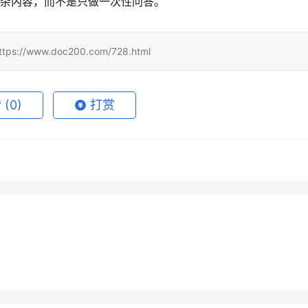
理复杂内容，而不是只做一次性问答。
www.doc200.com/728.html
赞
(0)
打赏
GPT Pro微信支付宝开通会
Grok Super国内可用充值开通
7月29日
18
2026年7月1日
 Super新手开通订阅完整
Grok Super国内支付微信支付
方法
月18日
58
2026年7月5日
未分类
值ChatGPT Plus最新
ChatGPT Plus自己账号代充教
宝充值教程
月18日
104
2026年6月19日
未分类
法
程
未分类