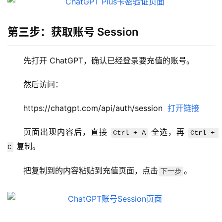
第三步：获取账号 Session
M
先打开 ChatGPT，确认已经登录要充值的账号。
a
c
然后访问：
应
用
https://chatgpt.com/api/auth/session  
打开链接
页面出现内容后，直接 
 全选，再 
数
Ctrl + A
Ctrl + 
据
 复制。
C
库
管
把复制到的内容粘贴到充值页面，点击
。
下一步
理
工
具
登录
注册