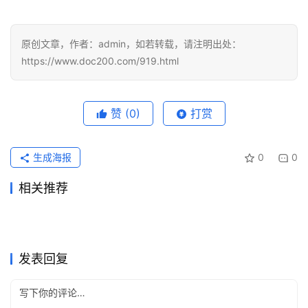
原创文章，作者：admin，如若转载，请注明出处：
https://www.doc200.com/919.html
赞
(0)
打赏
生成海报
0
0
相关推荐
Grok Super代充开通会员流程
Claude Pro原账号升级充值开
2026年6月2日
90
2026年6月16日
71
2026国内Claude Pro订阅升
Claude Pro自己账号充值完整
2026年5月31日
130
通教程
2026年7月12日
45
未分类
未分类
Claude Pro无需国外卡开通教
Grok Super国内支付订阅开通
级教程
2026年5月25日
121
教程
2026年6月29日
62
未分类
未分类
Claude Pro充值无需国外信用
SuperGrok国内支付代充开通
程2026
4天前
18
教程
2026年7月23日
41
未分类
未分类
Claude Pro国内充值开通会员
Claude 支付页面报错后的充
卡流程自己账号
2026年7月16日
38
教程
2026年5月17日
104
未分类
未分类
教程
值方法
未分类
未分类
发表回复