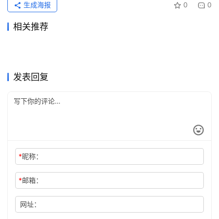
生成海报
0
0
相关推荐
Claude Pro国内可用充值订阅
ChatGPT Plus国内支付充值
2026年7月10日
56
2026年6月17日
71
Claude Pro订阅自己账号开通
Claude Pro充值开通会员详细
教程
2026年6月6日
95
方法
2026年7月23日
33
未分类
未分类
Grok Super国内支付订阅完整
Claude Pro无需国外信用卡订
实用版
2026年7月5日
55
教程
2026年6月21日
68
未分类
未分类
ChatGPT代充怎么判断是否靠
Grok Super微信支付宝代充教
方法
2026年7月14日
40
阅开通教程
2026年6月15日
76
未分类
未分类
ChatGPT Plus开通会员充值
ChatGPT Plus资料整理订阅
谱？黑卡和共享账号识别
2026年6月29日
63
程
2026年6月11日
83
未分类
未分类
教程
教程
未分类
未分类
发表回复
*
昵称：
*
邮箱：
网址：