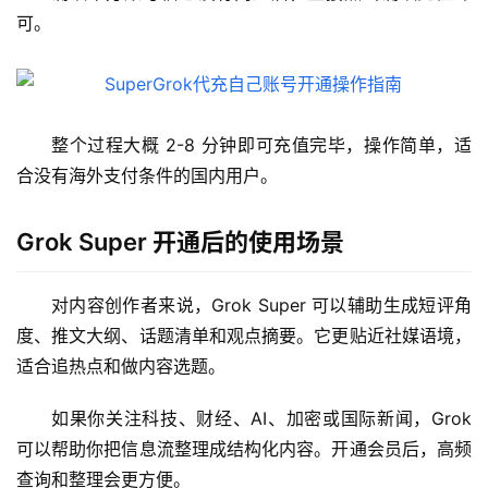
可。
整个过程大概 2-8 分钟即可充值完毕，操作简单，适
合没有海外支付条件的国内用户。
M
a
Grok Super 开通后的使用场景
c
应
对内容创作者来说，Grok Super 可以辅助生成短评角
用
度、推文大纲、话题清单和观点摘要。它更贴近社媒语境，
适合追热点和做内容选题。
数
据
如果你关注科技、财经、AI、加密或国际新闻，Grok 
库
管
可以帮助你把信息流整理成结构化内容。开通会员后，高频
理
查询和整理会更方便。