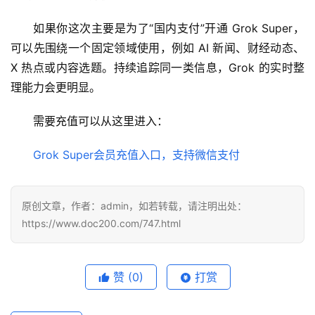
工
具
如果你这次主要是为了“国内支付”开通 Grok Super，
可以先围绕一个固定领域使用，例如 AI 新闻、财经动态、
登录
注册
W
X 热点或内容选题。持续追踪同一类信息，Grok 的实时整
i
理能力会更明显。
n
应
需要充值可以从这里进入：
用
Grok Super会员充值入口，支持微信支付
可
视
化
原创文章，作者：admin，如若转载，请注明出处：
编
https://www.doc200.com/747.html
辑
器
赞
(0)
打赏