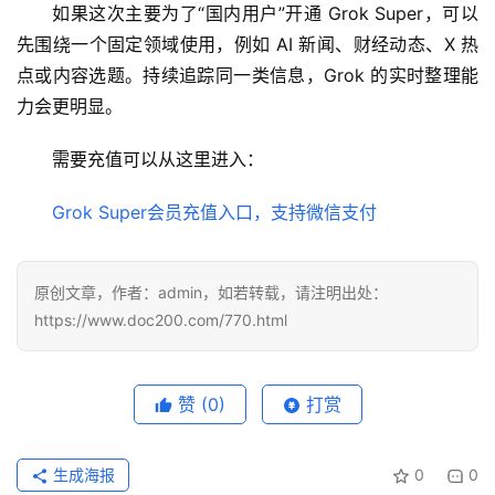
如果这次主要为了“国内用户”开通 Grok Super，可以
具
先围绕一个固定领域使用，例如 AI 新闻、财经动态、X 热
登录
注册
点或内容选题。持续追踪同一类信息，Grok 的实时整理能
W
力会更明显。
i
n
需要充值可以从这里进入：
应
用
Grok Super会员充值入口，支持微信支付
可
视
原创文章，作者：admin，如若转载，请注明出处：
化
https://www.doc200.com/770.html
编
辑
器
赞
(0)
打赏
生成海报
0
0