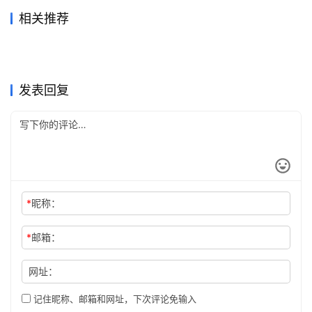
相关推荐
ChatGPT Plus国内支付订阅
GPT Plus 和 Claude Pro 双会
2026年6月2日
95
2026年5月17日
120
ChatGPT Plus订阅微信支付
ChatGPT Plus充值到自己账
教程
4天前
13
员代充指南
2026年6月3日
87
未分类
未分类
Claude Pro无需国外信用卡充
ChatGPT Plus订阅开通会员
宝付款方法微信支付宝
2026年6月17日
73
号教程
2026年6月2日
97
未分类
未分类
2026ChatGPT Claude续费提
JetBrains全家桶永久激活教
值方法
2026年6月1日
94
指南
2025年8月11日
11.5K
未分类
未分类
国内ChatGPT升级Plus怎么支
Grok Super充值入口使用教程
醒记录教程
2026年5月18日
140
程
2026年6月2日
84
未分类
未分类
付2026
未分类
未分类
发表回复
*
昵称：
*
邮箱：
网址：
记住昵称、邮箱和网址，下次评论免输入