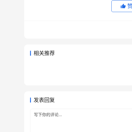
相关推荐
ChatGPT Plus支付宝续费失败
AI会
2026年5月22日
121
2026年
Claude Pro订阅自己账号开通教
Chat
处理方法
2026年6月5日
90
2026年
未分类
未分类
ChatGPT Plus开通会员订阅方
Clau
程
通教程
2026年6月30日
56
2026年6
未分类
未分类
ChatGPT Plus国内可用代充详
法
2026年6月7日
83
未分类
未分类
细版
未分类
发表回复