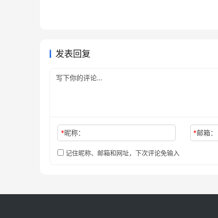
2026年7月28日
43
2026年5
未分类
未分类
Claude Pro新手开通代充开通教
GPT 
通教程
教程
2026年6月24日
71
2026年
未分类
未分类
ChatGPT Plus微信支付宝订阅
程
决办法
2026年6月7日
79
未分类
未分类
详细版
未分类
发表回复
*
昵称：
*
邮箱：
记住昵称、邮箱和网址，下次评论免输入