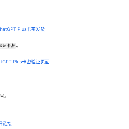
。
验证卡密
账号。
开链接