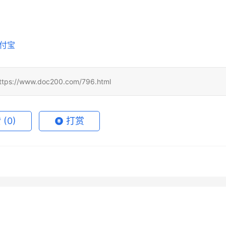
支付宝
www.doc200.com/796.html
赞
(0)
打赏
 Super办公使用充值完整
2026 ChatGPT Claude代充发
月11日
75
2026年5月21日
1
年ChatGPT Plus续费购买
Grok Super无需国外信用卡订
布前避坑