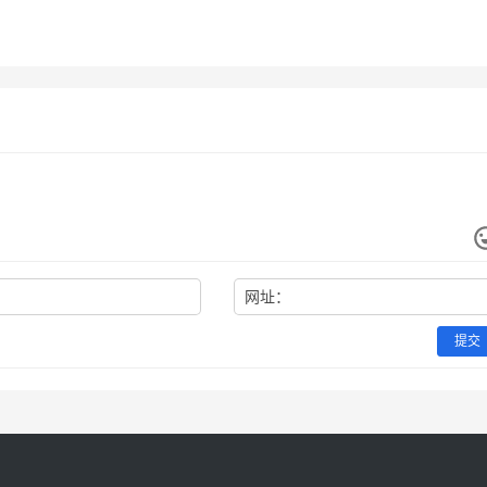
月18日
177
2026年6月30日
未分类
Claude充值失败原因和解
Claude Pro国内可用代充开通
阅开通教程
5月26日
108
2026年6月24日
未分类
程
未分类
网址：
提交