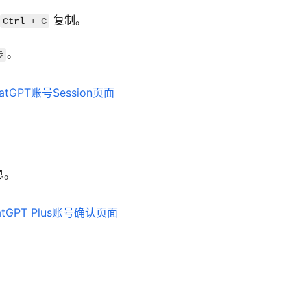
 复制。
Ctrl + C
。
步
息。