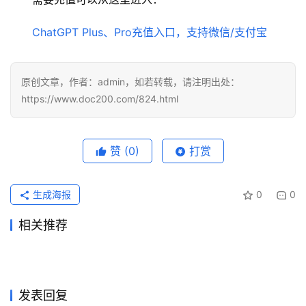
ChatGPT Plus、Pro充值入口，支持微信/支付宝
原创文章，作者：admin，如若转载，请注明出处：
https://www.doc200.com/824.html
赞
(0)
打赏
生成海报
0
0
相关推荐
ChatGPT Plus开通会员充值
ChatGPT Plus写作使用充值
2026年6月29日
64
2026年6月11日
82
Claude Pro充值自己账号使用
Claude Pro国内支付充值实用
教程
2026年8月3日
17
教程
2026年6月7日
89
未分类
未分类
Grok Super充值开通会员操作
ChatGPT Plus自己账号国内
指南新手版
2026年6月5日
85
详细版
2026年7月11日
45
未分类
未分类
ChatGPT Claude代充哪个更
Claude代充不到账原因和解决
指南
2026年5月20日
117
充值教程
2026年5月20日
134
未分类
未分类
ChatGPT代充怎么判断是否靠
ChatGPT Plus订阅开通会员
适合
2026年7月14日
59
2026
2026年6月2日
98
未分类
未分类
谱？黑卡、共享号和直充区别
指南
未分类
未分类
发表回复