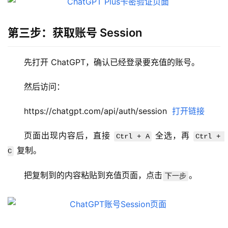
第三步：获取账号 Session
先打开 ChatGPT，确认已经登录要充值的账号。
M
a
然后访问：
c
应
https://chatgpt.com/api/auth/session  
打开链接
用
页面出现内容后，直接 
 全选，再 
Ctrl + A
Ctrl + 
 复制。
数
C
据
库
把复制到的内容粘贴到充值页面，点击
。
下一步
管
理
工
具