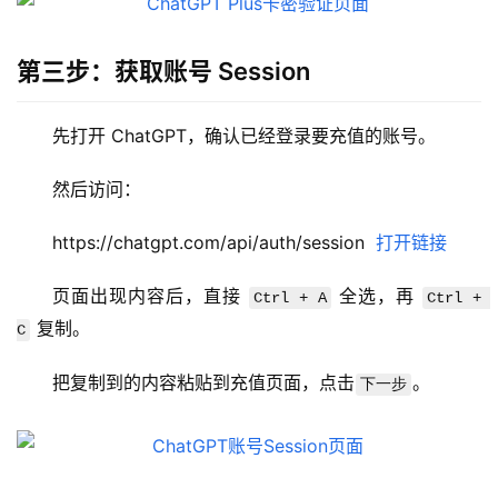
第三步：获取账号 Session
先打开 ChatGPT，确认已经登录要充值的账号。
M
a
然后访问：
c
应
https://chatgpt.com/api/auth/session  
打开链接
用
页面出现内容后，直接 
 全选，再 
Ctrl + A
Ctrl + 
数
 复制。
C
据
库
把复制到的内容粘贴到充值页面，点击
。
下一步
管
理
工
具