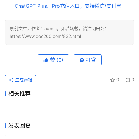
ChatGPT Plus、Pro充值入口，支持微信/支付宝
原创文章，作者：admin，如若转载，请注明出处：
https://www.doc200.com/832.html
赞
(0)
打赏
生成海报
0
0
相关推荐
ChatGPT会员微信支付失败解
最新JetBrains全家桶激活破
2026年5月29日
97
2025年9月5日
39.2K
Grok Super无需国外信用卡订
2026Claude Pro银行卡被拒
决
2026年6月15日
107
解教程（2026-4更新）
2026年5月25日
104
未分类
未分类
Claude Pro代充流程充值开通
ChatGPT Plus开通后没有模
阅方法
2026年6月21日
62
怎么用微信开通
2026年5月22日
110
未分类
未分类
ChatGPT Plus国内可用充值
Claude Pro充值微信支付宝教
教程
2026年7月28日
20
型怎么办
2026年6月3日
86
未分类
未分类
Grok Super国内支付订阅开通
ChatGPT Plus代充开通会员
订阅教程
2026年6月29日
60
程
2天前
13
未分类
未分类
教程
操作方法微信支付宝
未分类
未分类
发表回复