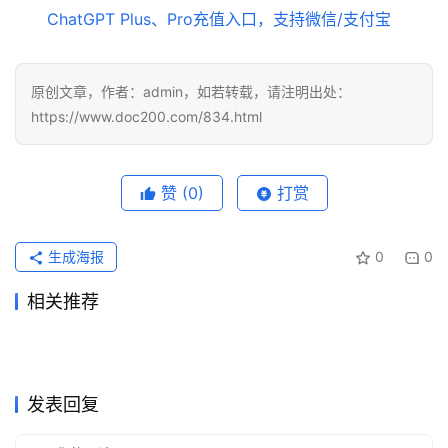
ChatGPT Plus、Pro充值入口，支持微信/支付宝
原创文章，作者：admin，如若转载，请注明出处：
https://www.doc200.com/834.html
赞
(0)
打赏
生成海报
0
0
相关推荐
Claude Pro开通会员国内支付
ChatGPT Plus资料整理订阅
2026年7月5日
52
2026年6月19日
64
国内AI订阅支付失败怎么解决
Grok Super订阅如何取消自动
订阅教程
2026年5月23日
104
教程
2026年7月14日
287
未分类
未分类
ChatGPT Pro支付宝订阅开通
Grok Super充值无需国外信用
2026年7月10日
55
续费？操作说明
2026年6月2日
91
未分类
未分类
SuperGrok自己账号订阅开通
SuperGrok支付宝充值会员教
会员教程
2026年7月28日
19
卡
2026年7月24日
30
未分类
未分类
Claude Pro无需国外信用卡充
Grok Super自己账号订阅开通
教程
2026年6月17日
71
程
2026年6月30日
57
未分类
未分类
值方法
方法
未分类
未分类
发表回复