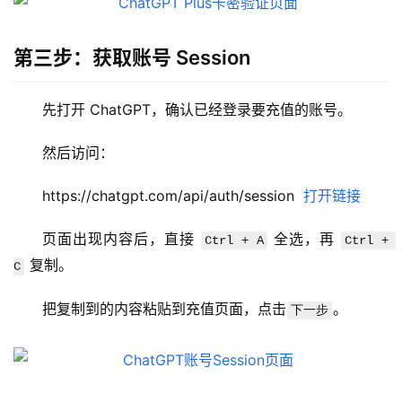
第三步：获取账号 Session
先打开 ChatGPT，确认已经登录要充值的账号。
M
a
然后访问：
c
应
https://chatgpt.com/api/auth/session  
打开链接
用
页面出现内容后，直接 
 全选，再 
Ctrl + A
Ctrl + 
数
 复制。
C
据
库
把复制到的内容粘贴到充值页面，点击
。
下一步
管
理
工
具