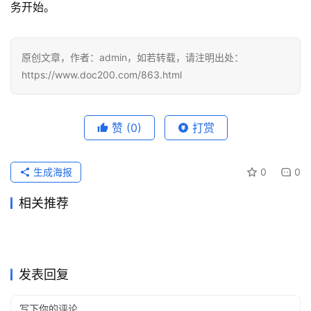
务开始。
原创文章，作者：admin，如若转载，请注明出处：
https://www.doc200.com/863.html
赞
(0)
打赏
生成海报
0
0
相关推荐
Grok Super订阅流程订阅方法
2026国内Claude Pro订阅升
2026年6月22日
105
2026年5月31日
129
GPT5充值支付宝付款失败怎
Grok Super原账号升级充值方
完整教程
2026年5月29日
90
级教程
2026年6月14日
86
未分类
未分类
ChatGPT Plus支付宝续费周
新手Grok充值教程：账号ID获
么办
2026年5月26日
116
法
2026年6月4日
142
未分类
未分类
ChatGPT Plus代充后账号安
Claude Pro国内支付订阅开通
期没变怎么办
2026年5月26日
104
取和卡密验证
2026年7月28日
30
未分类
未分类
Claude Pro微信支付宝订阅教
ChatGPT Plus充值入口使用
全检查
2026年7月6日
53
方法
2026年6月2日
89
未分类
未分类
程
教程
未分类
未分类
发表回复