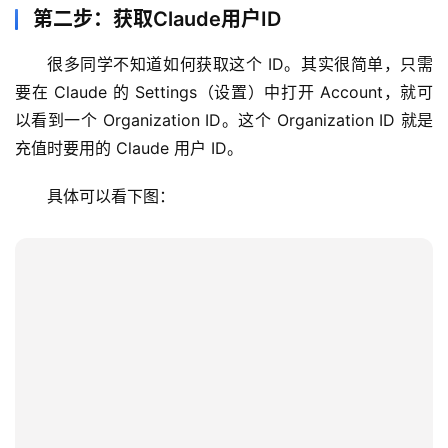
第二步：获取Claude用户ID
数
很多同学不知道如何获取这个 ID。其实很简单，只需
据
要在 Claude 的 Settings（设置）中打开 Account，就可
库
以看到一个 Organization ID。这个 Organization ID 就是
管
充值时要用的 Claude 用户 ID。
理
工
具体可以看下图：
具
登录
注册
W
i
n
应
用
可
视