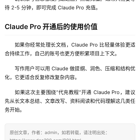
待 2-5 分钟，即可完成 Claude Pro 充值。
数
据
Claude Pro 开通后的使用价值
库
管
如果你经常处理长文档，Claude Pro 比轻量体验更适
理
合持续工作，自己的账号也更方便积累项目上下文。
工
具
写作用户可以用 Claude 做提纲、润色、压缩和结构优
登录
注册
化，它更适合反复修改复杂内容。
W
i
如果这次主要围绕“代充教程”开通 Claude Pro，建议
n
先从长文本总结、文章改写、资料阅读和代码理解这几类任
应
用
务开始。
可
原创文章，作者：admin，如若转载，请注明出处：
视