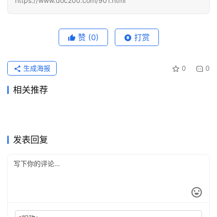
https://www.doc200.com/901.html
化
编
辑
器
赞
(0)
打赏
生成海报
0
0
相关推荐
Claude Pro充值国内支付完整
国内微信充值GPT会员教程
2026年8月2日
29
2026年5月20日
107
GPT5充值支付宝付款失败怎
Claude Pro代充国内支付开通
教程新手版
2026年5月29日
92
2026年6月8日
81
未分类
未分类
ChatGPT Plus国内可用充值
Grok Super自己账号充值方法
么办
2026年6月23日
71
完整步骤
2026年6月22日
61
未分类
未分类
ChatGPT Plus国内支付失败
Grok Super写作使用订阅完整
开通方法
2026年5月18日
126
完整教程
2026年6月11日
81
未分类
未分类
Claude Pro充值支付宝微信操
SuperGrok订阅流程国内可用
代充方案
5天前
23
教程
2026年6月3日
105
未分类
未分类
作指南国内用户
教程
未分类
未分类
发表回复