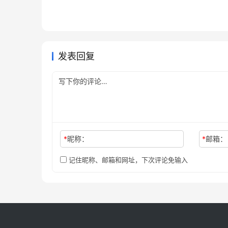
2026年7月24日
30
2026年6
未分类
未分类
Claude Pro充值无需国外信用卡
Chat
通教程
3天前
16
2026年
未分类
未分类
Claude Pro国内支付充值完整教
流程自己账号
用教程
2026年7月4日
52
未分类
未分类
程
未分类
发表回复
*
昵称：
*
邮箱：
记住昵称、邮箱和网址，下次评论免输入