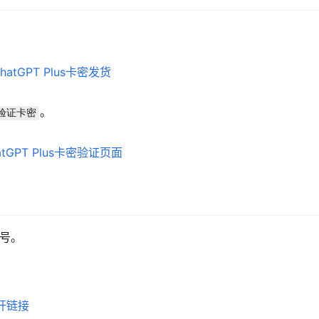
。
验证卡密
账号。
开链接