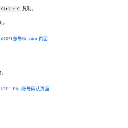
 复制。
Ctrl + C
。
步
息。