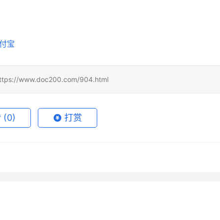
支付宝
www.doc200.com/904.html
赞
(0)
打赏
de Pro国内支付充值开通教
Claude Pro微信支付宝订阅流
6月20日
73
2026年6月6日
GPT Plus新手开通订阅开
国内Visa卡为什么不能完成
实用版