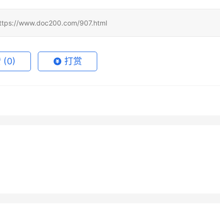
www.doc200.com/907.html
赞
(0)
打赏
de Pro会员开通代充开通教
SuperGrok订阅微信支付宝教
6月30日
65
2026年7月16日
 Super代充开通会员完整
2026Claude Pro支付宝续费
月12日
46
2026年5月31日
未分类
 Super充值开通会员详细
Claude Pro自己账号充值开通
充教程
14
4天前
未分类
手版
程国内用户
未分类