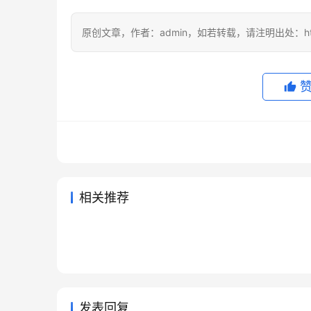
原创文章，作者：admin，如若转载，请注明出处：https://
相关推荐
ChatGPT Plus国内支付开通避
Clau
2026年5月20日
99
2026年
国内GPT5会员充值支付宝教程
Grok
坑
程
2026年5月22日
102
2026年7
未分类
未分类
Claude Pro自己账号充值开通指
Grok
教程
2026年7月16日
45
5天前
未分类
未分类
2026Claude Pro充值后查到期
南
步骤新
2026年6月1日
98
未分类
未分类
时间
未分类
发表回复