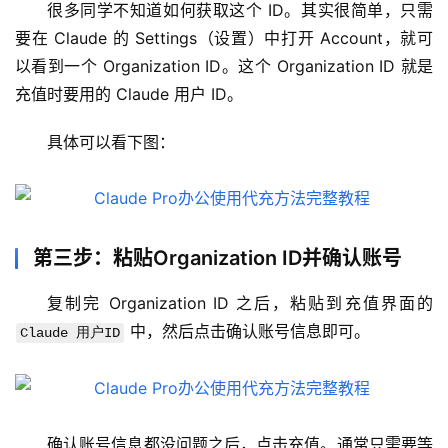
很多同学不知道如何获取这个 ID。其实很简单，只需
据
要在 Claude 的 Settings（设置）中打开 Account，就可
库
以看到一个 Organization ID。这个 Organization ID 就是
管
充值时要用的 Claude 用户 ID。
理
工
具体可以看下图：
具
登录
注册
W
i
n
第三步：粘贴Organization ID并确认账号
应
用
复制完 Organization ID 之后，粘贴到充值界面的 
 中，然后点击确认账号信息即可。
Claude 用户ID
可
视
化
编
确认账号信息都没问题之后，点击充值。通常只需要等
辑