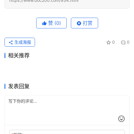
https://www.doc200.com/934.html
赞
(0)
打赏
生成海报
0
0
相关推荐
Claude充值异常怎么办？付款
Claude Pro国内支付代充开通
2026年7月18日
43
2026年6月30日
55
ChatGPT Plus充值无需国外
国内ChatGPT Plus购买付款
被拒与Free Plan排查
2天前
12
方法
2026年5月20日
106
未分类
未分类
2026Claude Pro微信代充开
Grok Super国内支付微信支付
信用卡流程微信支付宝
2026年5月31日
100
教程
2026年7月5日
55
未分类
未分类
Grok Super国内支付充值开通
2026ChatGPT Plus充值后查
通教程
2026年6月30日
58
宝充值教程
2026年6月1日
132
未分类
未分类
ChatGPT Plus原账号升级订
Grok Super自己账号充值开通
方法
2026年6月21日
60
到期时间
2026年6月6日
105
未分类
未分类
阅开通教程
实用版
未分类
未分类
发表回复