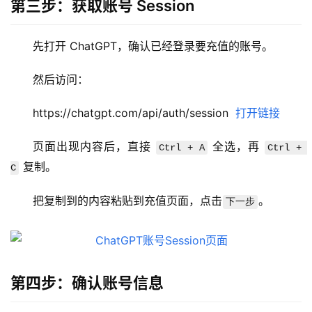
第三步：获取账号 Session
先打开 ChatGPT，确认已经登录要充值的账号。
M
然后访问：
a
c
https://chatgpt.com/api/auth/session  
打开链接
应
用
页面出现内容后，直接 
 全选，再 
Ctrl + A
Ctrl + 
 复制。
C
数
据
把复制到的内容粘贴到充值页面，点击
。
下一步
库
管
理
工
具
第四步：确认账号信息
登录
注册