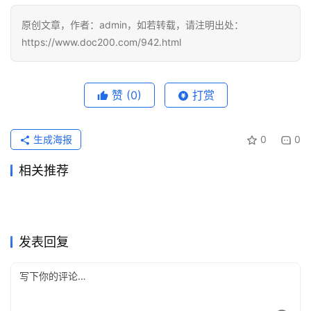
原创文章，作者：admin，如若转载，请注明出处：
https://www.doc200.com/942.html
赞
(0)
打赏
生成海报
0
0
相关推荐
ChatGPT Plus国内支付订阅
ChatGPT Plus办公使用充值
2026年6月2日
93
2026年6月22日
69
Claude Pro订阅流程代充方法
ChatGPT Plus订阅微信支付
教程
2026年6月23日
74
方法
4天前
21
未分类
未分类
ChatGPT Plus开通会员充值
国内订阅 AI 会员前先检查什
完整教程
2026年6月30日
63
宝付款方法国内用户
2026年5月14日
117
未分类
未分类
Grok Super办公使用订阅方法
Claude Pro订阅国内支付操作
方法
2026年6月22日
68
么
2天前
18
未分类
未分类
Claude Pro开通会员代充完整
SuperGrok代充无需国外信用
完整教程
2026年7月4日
54
方法微信支付宝
2026年6月2日
102
未分类
未分类
教程
卡
未分类
未分类
发表回复