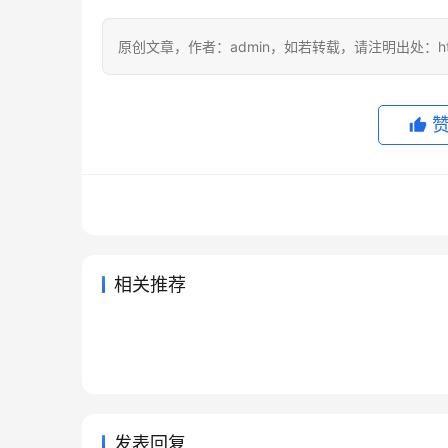
原创文章，作者：admin，如若转载，请注明出处：https://
相关推荐
ChatGPT Plus开通会员订阅开
Grok
2026年6月21日
73
2026年
Grok Super无需国外信用卡代
Clau
通教程
程
2026年6月23日
65
2026年
未分类
未分类
Claude Pro微信支付宝订阅教程
Chat
充方法
2026年7月6日
53
2026年
未分类
未分类
ChatGPT Plus充值微信支付宝
程
2026年6月6日
93
未分类
未分类
开通指南实用版
未分类
发表回复