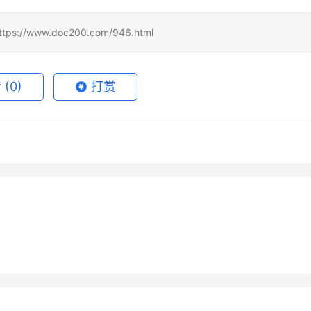
www.doc200.com/946.html
赞
(0)
打赏
 Super充值微信支付宝流
Grok Super国内可用充值完整
6月4日
90
2026年6月11日
de Pro微信支付宝充值方法
ChatGPT Plus原账号升级代充
教程
6月2日
96
2026年6月19日
未分类
GPT Plus国内支付订阅教
Grok Super无需国外信用卡订
教程
7月6日
53
2026年7月6日
未分类
阅教程
未分类