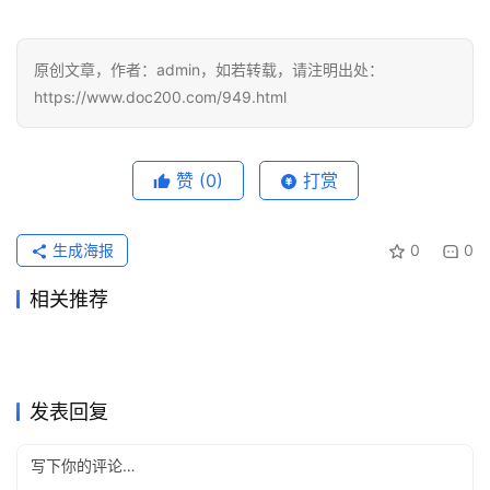
原创文章，作者：admin，如若转载，请注明出处：
https://www.doc200.com/949.html
赞
(0)
打赏
生成海报
0
0
相关推荐
ChatGPT Plus资料整理订阅
ChatGPT Pro开通无需信用卡
2026年6月16日
71
2026年5月20日
114
Grok Super会员开通充值开通
ChatGPT Plus充值国内可用
开通教程
2026年6月21日
70
教程
2026年6月7日
79
未分类
未分类
Grok Super订阅开通会员操作
Claude Pro代充国内支付操作
教程
2026年7月29日
28
开通完整步骤
5天前
14
未分类
未分类
SuperGrok订阅无需国外信用
Grok Super代充国内支付操作
指南
2026年7月10日
50
教程新手版
2026年7月10日
97
未分类
未分类
Grok Super办公使用订阅开通
Claude Pro微信支付宝代充详
卡教程
2026年6月16日
71
指南
2026年7月12日
37
未分类
未分类
教程
细指南
未分类
未分类
发表回复