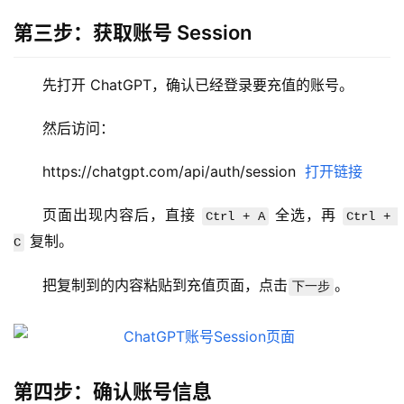
第三步：获取账号 Session
先打开 ChatGPT，确认已经登录要充值的账号。
M
a
然后访问：
c
应
https://chatgpt.com/api/auth/session  
打开链接
用
页面出现内容后，直接 
 全选，再 
Ctrl + A
Ctrl + 
 复制。
数
C
据
库
把复制到的内容粘贴到充值页面，点击
。
下一步
管
理
工
具
第四步：确认账号信息
登录
注册