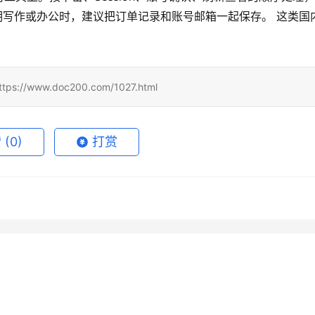
备长期写作或办公时，建议把订单记录和账号邮箱一起保存。 这类国
。
www.doc200.com/1027.html
赞
(0)
打赏
 Super无需国外信用卡充
Claude Pro微信支付宝充值方
月15日
73
2026年7月5日
rGrok自己账号代充详细教
ChatGPT Plus开通会员代充教
教程
7月24日
47
2026年6月29日
未分类
de Pro国内支付充值开通教
ChatGPT会员充值订单超时解
程
7月13日
57
2026年5月29日
未分类