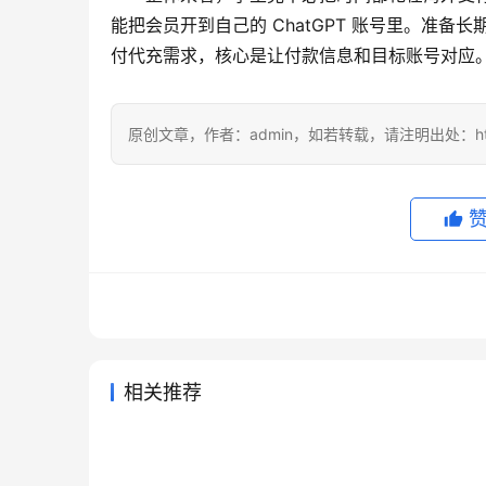
能把会员开到自己的 ChatGPT 账号里。准
付代充需求，核心是让付款信息和目标账号对应
原创文章，作者：admin，如若转载，请注明出处：https://
相关推荐
Grok Super订阅国内支付操作
Grok
6天前
18
2026年6
ChatGPT Plus办公使用订阅教
Supe
方法新手版
值开通
2026年6月19日
71
2026年
未分类
未分类
Claude Pro代充无需国外信用卡
Clau
程
程
2026年7月23日
35
2026年
未分类
未分类
Grok Super订阅无需国外信用