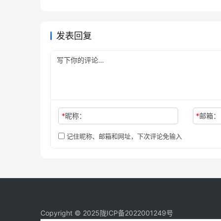
方法
程
4天前
14
未分类
未分类
卡教程自己账号
未分类
发表回复
*
昵称：
*
邮箱：
记住昵称、邮箱和网址，下次评论免输入
Copyright © 2025
陇ICP备2022001249号