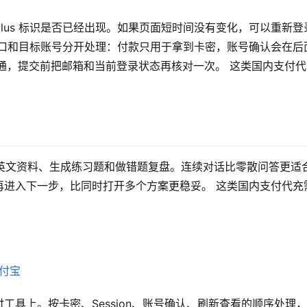
 查看 Plus 标识是否已经出现。如果页面短时间没有变化，可以重新登
入口和目标账号分开处理：付款只用于拿到卡密，账号确认会在后
支付开通，提交前把邮箱和当前登录状态再核对一次。 这类国内支付
？
概念、读英文资料、生成练习题和做错题复盘。连续对话比零散问答更适
再进入下一步，比同时打开多个方案更稳妥。 这类国内支付代充
支付宝
工具上。按卡密、Session、账号确认、刷新查看的顺序处理