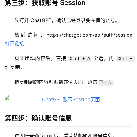
第三步：获取账号 Session
a
c
应
先打开 ChatGPT，确认已经登录要充值的账号。
用
然后访问：https://chatgpt.com/api/auth/session  
数
打开链接
据
库
页面出现内容后，直接 
 全选，再 
Ctrl + A
Ctrl + 
管
 复制。
C
理
工
把复制到的内容粘贴到充值页面，点击
。
下一步
具
登录
注册
W
i
第四步：确认账号信息
n
应
用
进入账号确认页面后，看清楚邮箱和账号信息。