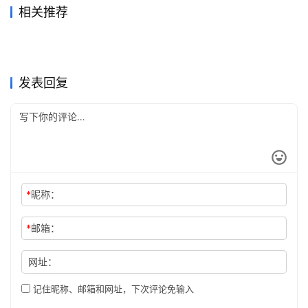
相关推荐
ChatGPT Plus代充后账号安
Claude Pro自己账号充值开通
2026年5月26日
102
2026年7月23日
36
Grok Super微信支付宝充值开
Grok Super写作使用充值开通
全检查
2026年7月4日
52
指南
2026年6月21日
68
未分类
未分类
Claude Pro开通前账号检查教
Grok Super充值开通会员详细
通教程
2026年5月25日
104
教程
4天前
14
未分类
未分类
Grok Super代充流程充值开通
ChatGPT Plus开通会员代充
程2026
2026年6月24日
71
步骤新手版
2026年6月15日
83
未分类
未分类
ChatGPT Claude代充哪个更
ChatGPT Plus国内充值怎么
方法
2026年5月20日
110
教程
2026年7月14日
49
未分类
未分类
适合
选？支付被拒与替代方案
未分类
未分类
发表回复
*
昵称：
*
邮箱：
网址：
记住昵称、邮箱和网址，下次评论免输入