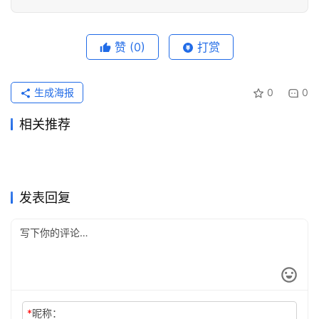
编
辑
赞
(0)
打赏
器
生成海报
0
0
相关推荐
2026ChatGPT Claude代充发
国内Claude Pro续费代充避坑
2026年5月31日
103
2026年5月29日
92
ChatGPT Plus国内支付代充
ChatGPT Plus学习使用充值
票账单区别
2026年7月4日
53
2026年6月18日
78
未分类
未分类
Grok Super开通会员订阅国内
Grok Super订阅如何取消自动
开通教程
2026年7月11日
46
教程
2026年7月14日
296
未分类
未分类
ChatGPT Plus代充国内开通
ChatGPT Plus办公使用订阅
方法
2026年6月10日
155
续费？操作说明
2026年6月11日
84
未分类
未分类
Claude Pro会员开通订阅开通
ChatGPT Pro自己账号充值会
完整教程
2026年6月16日
79
教程
2026年7月13日
42
未分类
未分类
教程
员指南
未分类
未分类
发表回复
*
昵称：