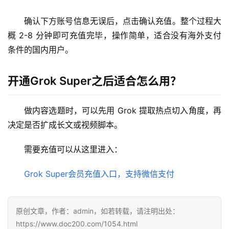
确认下方账号信息无误后，点击确认充值。整个过程大
数
概 2-8 分钟即可充值完毕，操作简单，适合没有海外支付
据
库
条件的国内用户。
管
理
开通Grok Super之后适合怎么用？
工
具
做内容选题时，可以先用 Grok 提取热点切入角度，再
登录
注册
决定是否扩成长文或视频脚本。
W
i
需要充值可以从这里进入：
n
应
Grok Super会员充值入口，支持微信支付
用
可
原创文章，作者：admin，如若转载，请注明出处：
视
https://www.doc200.com/1054.html
化