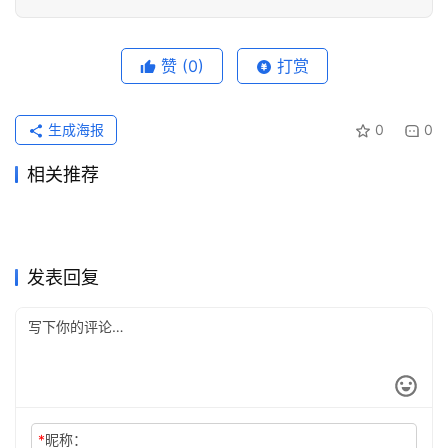
编
辑
赞
(0)
打赏
器
生成海报
0
0
相关推荐
2026Claude Pro支付宝续费
Claude Pro国内支付充值开通
2026年5月31日
86
2026年6月29日
68
Claude Pro国内支付订阅开通
ChatGPT Plus国内支付充值
代充教程
2026年7月23日
52
教程
2026年7月15日
40
未分类
未分类
Grok Super新手开通订阅完整
ChatGPT Claude双会员代充
方法
2026年6月11日
84
开通教程
2026年5月29日
103
未分类
未分类
Claude Pro国内可用充值开通
SuperGrok开通会员充值完整
教程
2026年6月16日
75
怎么下单
5天前
15
未分类
未分类
ChatGPT Pro充值无需国外信
ChatGPT Plus订阅国内支付
教程
2026年7月10日
57
流程新手版
2026年7月23日
35
未分类
未分类
用卡指南
详细教程
未分类
未分类
发表回复
*
昵称：