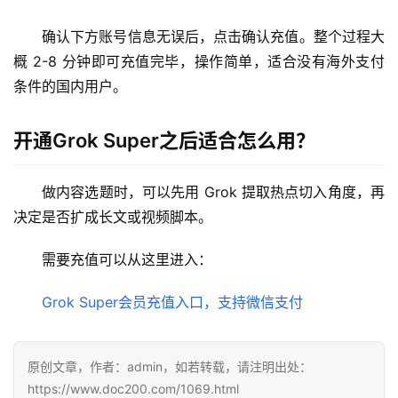
确认下方账号信息无误后，点击确认充值。整个过程大
数
概 2-8 分钟即可充值完毕，操作简单，适合没有海外支付
据
库
条件的国内用户。
管
理
开通Grok Super之后适合怎么用？
工
具
做内容选题时，可以先用 Grok 提取热点切入角度，再
登录
注册
决定是否扩成长文或视频脚本。
W
i
需要充值可以从这里进入：
n
应
Grok Super会员充值入口，支持微信支付
用
可
原创文章，作者：admin，如若转载，请注明出处：
视
https://www.doc200.com/1069.html
化