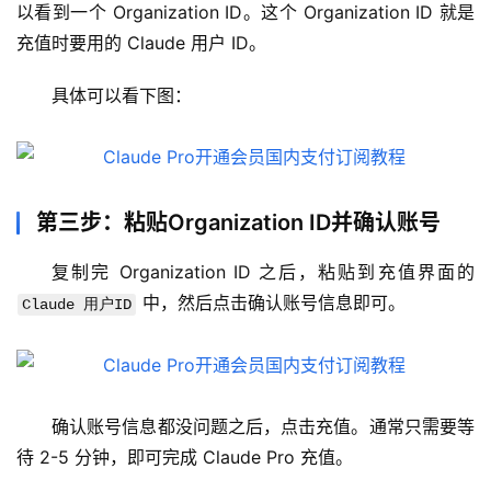
以看到一个 Organization ID。这个 Organization ID 就是
管
充值时要用的 Claude 用户 ID。
理
工
具体可以看下图：
具
登录
注册
W
i
n
第三步：粘贴Organization ID并确认账号
应
用
复制完 Organization ID 之后，粘贴到充值界面的 
 中，然后点击确认账号信息即可。
Claude 用户ID
可
视
化
编
确认账号信息都没问题之后，点击充值。通常只需要等
辑
待 2-5 分钟，即可完成 Claude Pro 充值。
器