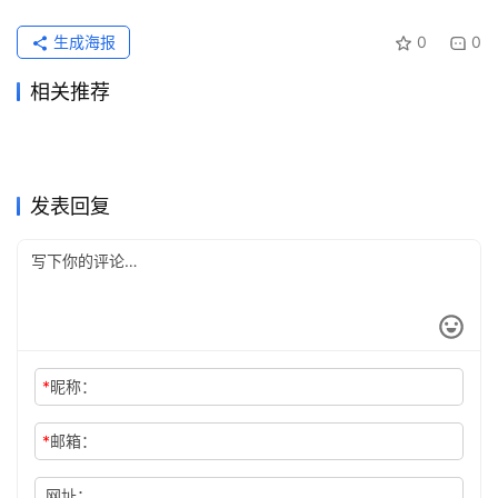
生成海报
0
0
相关推荐
Grok Super代充自己账号开通
Grok Super国内支付代充完整
2026年7月16日
42
2026年6月19日
74
Claude充值教程：国内充值
ChatGPT微信支付宝开通会员
教程
2026年6月4日
93
教程
2026年6月4日
79
未分类
未分类
Grok Super国内支付订阅开通
Grok Super长期使用订阅完整
Claude Pro与Claude代充方
2026年6月6日
82
充值
2026年6月11日
81
未分类
未分类
Claude Pro办公使用充值开通
Claude Pro购买前账号检查方
实用版
2026年6月24日
64
教程
2026年5月22日
107
未分类
未分类
Grok Super开通会员订阅开通
Grok Super充值开通会员国内
法
方法
2026年6月29日
55
法
2026年7月13日
71
未分类
未分类
教程
教程
未分类
未分类
发表回复
*
昵称：
*
邮箱：
网址：