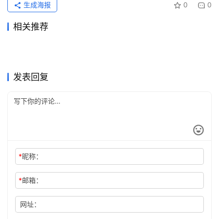
生成海报
0
0
相关推荐
Claude Pro月付和续费代充区
SuperGrok代充无需国外信用
2026年5月25日
106
2026年7月13日
47
Claude Pro自己账号充值完整
Claude 充值代充渠道怎么判
别
2026年6月11日
100
卡方法
2026年5月17日
110
未分类
未分类
ChatGPT Plus学习使用订阅
Claude Pro开通会员充值完整
教程
2026年6月11日
79
断
6天前
19
未分类
未分类
Claude Pro自己账号订阅完整
SuperGrok充值微信支付开通
教程
2026年6月11日
76
流程自己账号
2026年6月3日
85
未分类
未分类
Grok Super国内支付开通会员
GPT Claude代充账号安全注
教程
2026年7月11日
53
教程
2026年5月29日
96
未分类
未分类
充值
意事项
未分类
未分类
发表回复
*
昵称：
*
邮箱：
网址：