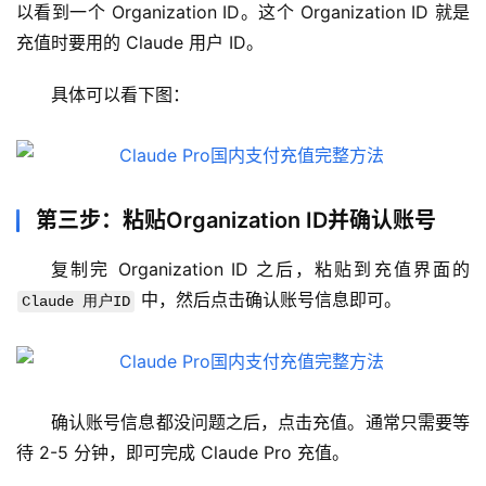
管
以看到一个 Organization ID。这个 Organization ID 就是
理
充值时要用的 Claude 用户 ID。
工
具
具体可以看下图：
登录
注册
W
i
n
第三步：粘贴Organization ID并确认账号
应
用
复制完 Organization ID 之后，粘贴到充值界面的 
 中，然后点击确认账号信息即可。
Claude 用户ID
可
视
化
编
辑
确认账号信息都没问题之后，点击充值。通常只需要等
器
待 2-5 分钟，即可完成 Claude Pro 充值。