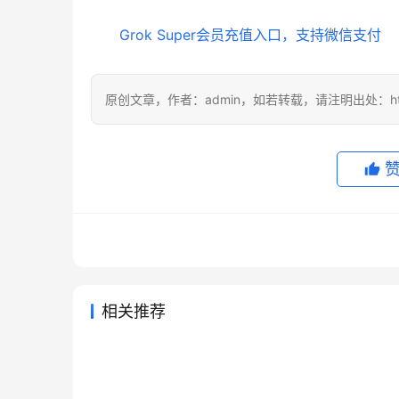
Grok Super会员充值入口，支持微信支付
原创文章，作者：admin，如若转载，请注明出处：https://
相关推荐
Claude Pro代充国内支付操作指
Grok
2026年7月16日
39
2026年
最新JetBrains全家桶激活破解
Clau
南
阅开通
2025年9月5日
39.3K
2026年
未分类
未分类
2026亲测有效AI会员代充教程
Clau
教程（2026-4更新）
充教程
2026年5月18日
141
2026年
未分类
未分类
Claude Pro充值国内支付完整教
程
6天前
28
未分类
未分类