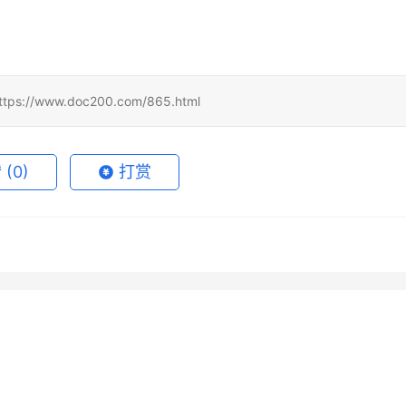
www.doc200.com/865.html
赞
(0)
打赏
 Super无需国外信用卡订
Grok Super订阅自己账号开通
7月4日
56
2026年6月5日
de Pro开通会员自己账号代
Claude Pro充值订阅开通完整
教程
教程
7月7日
61
2026年7月13日
未分类
de Pro新手开通代充开通教
Claude Pro自己账号订阅开通
程
6月24日
73
2026年6月21日
未分类
程
未分类