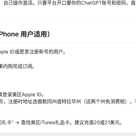
自己操作激活。只要平台开口要你的ChatGPT账号和密码，直
iPhone 用户适用）
Apple ID或愿意注册新号的用户。
苹果内购完成订阅。
登录美区Apple ID。
号，注册时地址选俄勒冈州或特拉华州（这两个州免消费税），
扣礼卡” → 查找美区iTunes礼品卡。建议充值20或21美元。