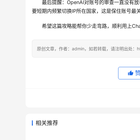
最后提醒：OpenAI对账号的审查一直没
要短期内频繁切换IP所在国家，这是保住账号最
希望这篇攻略能帮你少走弯路，顺利用上ChatG
原创文章，作者：admin，如若转载，请注明出处：https://
相关推荐
个人AI代理怎么选，先把承接成
看到ch
2026年5月7日
105
2026年
2026国内ChatGPT Plus充值开
Chat
本看清
方？ch
2026年4月8日
194
2026年