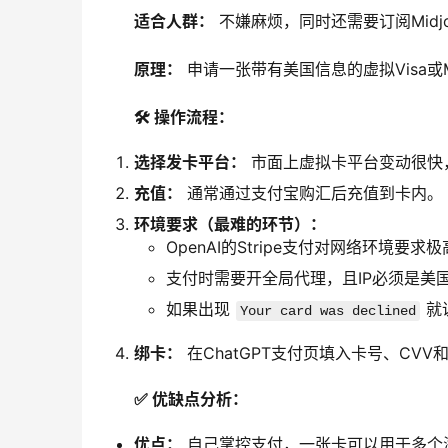
适合人群：
 不嫌麻烦，同时还需要订阅Midjo
原理：
 申请一张带有美国信息的虚拟Visa或M
🛠️ 操作流程：
选择发卡平台：
市面上虚拟卡平台变动很快
充值：
通常通过支付宝购汇后充值到卡内。
环境要求（最难的环节）：
OpenAI的Stripe支付对网络环境要
支付时需要开全局代理，且IP必须是美国
如果出现
就
Your card was declined
绑卡：
在ChatGPT支付页填入卡号、CV
✅ 优缺点分析：
优点：
自己掌控支付，一张卡可以用于多个