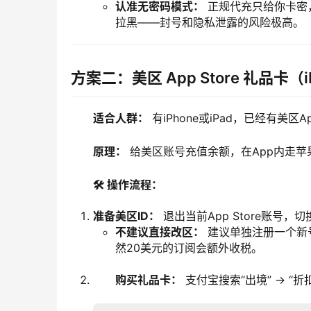
认准无密码模式：
正规代充只给你卡密，
拉黑——封号和隐私泄露的风险极高。
方案二：美区 App Store 礼品卡（
适合人群：
 有iPhone或iPad，已经有美区
原理：
 给美区账号充值余额，在App内走
🛠️ 操作流程：
准备美区ID：
退出当前App Store账号，切换
不建议直接改区：
建议单独注册一个新
然20美元的订阅会额外收税。
购买礼品卡：
支付宝搜索“出境” → “折