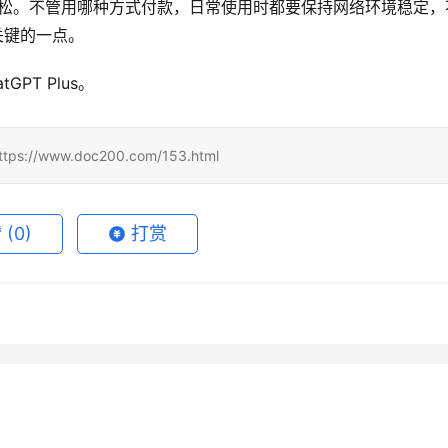
有放松。不管用哪种方式付款，日常使用时都要保持网络环境稳定，
关键的一点。
PT Plus。
www.doc200.com/153.html
赞
(0)
打赏
atgpt开源就想替代官
2025国内开通ChatGPT Plus 
4月21日
120
2026年3月31日
1
GPT Plus续费还是直接上
2026国内ChatGPT Plus充值
atgpt plus有什么用得先
种靠谱方法
4月17日
123
2026年4月1日
1