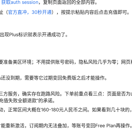
问
获取auth session
，复制页面返回的全部内容。
址（
官方直冲，30秒开通
），按提示粘贴内容后点击充值即可。
角出现Plus标识就表示开通成功了。
要准备美区环境；不用提供账号密码，隐私风险几乎为零；网页
Plus还没到期，需要等它过期变回免费版之后才能操作。
三方服务，确实存在跑路风险。下单前重点看三点：页面是否为
充值失败全额退款”的承诺。
，正常区间大概在160-180元人民币之间。如果看到几十块的
期后才能重新激活，订阅期内无法叠加，等账号变回Free Plan再操作