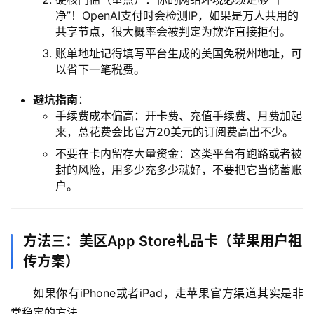
净”！OpenAI支付时会检测IP，如果是万人共用的
共享节点，很大概率会被判定为欺诈直接拒付。
数
账单地址记得填写平台生成的美国免税州地址，可
据
以省下一笔税费。
库
管
避坑指南
：
理
手续费成本偏高：开卡费、充值手续费、月费加起
工
来，总花费会比官方20美元的订阅费高出不少。
具
不要在卡内留存大量资金：这类平台有跑路或者被
登录
注册
封的风险，用多少充多少就好，不要把它当储蓄账
W
户。
i
n
应
方法三：美区App Store礼品卡（苹果用户祖
用
传方案）
可
如果你有iPhone或者iPad，走苹果官方渠道其实是非
视
常稳定的方法。