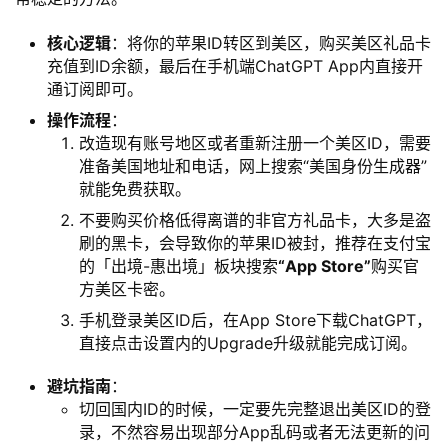
化
编
核心逻辑
：将你的苹果ID转区到美区，购买美区礼品卡
辑
充值到ID余额，最后在手机端ChatGPT App内直接开
器
通订阅即可。
操作流程
：
改造现有账号地区或者重新注册一个美区ID，需要
准备美国地址和电话，网上搜索“美国身份生成器”
就能免费获取。
不要购买价格低得离谱的非官方礼品卡，大多是盗
刷的黑卡，会导致你的苹果ID被封，推荐在支付宝
的「出境-惠出境」板块搜索
“App Store”
购买官
方美区卡密。
手机登录美区ID后，在App Store下载ChatGPT，
直接点击设置内的Upgrade升级就能完成订阅。
避坑指南
：
切回国内ID的时候，一定要先完整退出美区ID的登
录，不然容易出现部分App乱码或者无法更新的问