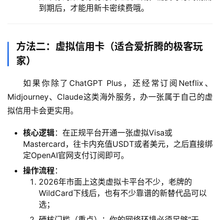
到期后，才能用新卡密续费哦。
方法二：虚拟信用卡（适合爱折腾的极客玩
家）
如果你除了ChatGPT Plus，还经常订阅Netflix、
Midjourney、Claude这类海外服务，办一张属于自己的虚
拟信用卡会更实用。
核心逻辑
：在正规平台开通一张虚拟Visa或
Mastercard，往卡内充值USDT或者美元，之后直接绑
定OpenAI官网支付订阅即可。
操作流程
：
M
2026年市面上这类虚拟卡平台不少，老牌的
a
WildCard下线后，也有不少靠谱的新替代品可以
c
选；
应
硬核门槛（重点）：你的网络环境必须足够“干
用