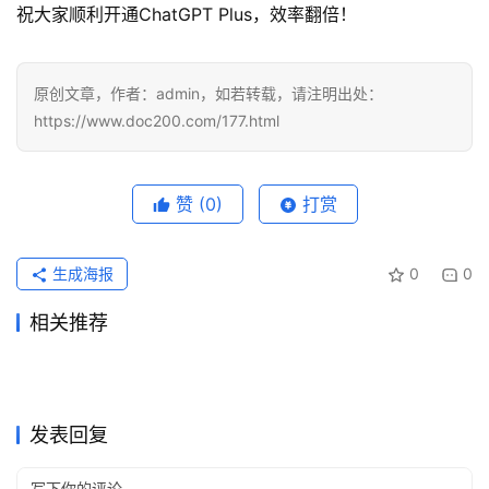
祝大家顺利开通ChatGPT Plus，效率翻倍！
原创文章，作者：admin，如若转载，请注明出处：
https://www.doc200.com/177.html
赞
(0)
打赏
生成海报
0
0
相关推荐
ChatGPT Plus充值还是Pro订
2026国内ChatGPT Plus充值
2026年4月14日
125
2026年4月8日
129
ChatGPT Plus 国内开通：把
2026国内ChatGPT Plus充值
阅？如果AI产出要直接发给老
2026年3月27日
164
开通攻略
2026年3月30日
200
ChatGPT
ChatGPT
2026国内ChatGPT Plus充值
2026国内ChatGPT Plus充值
所有路径梳理一遍
2026年4月7日
245
4种方法攻略
2026年3月29日
169
ChatGPT
ChatGPT
ChatGPT Plus续费还是直接
提示词总把关系画乱时，试试
板或客户，选择逻辑就不一样
完整攻略
2026年4月17日
121
4种靠谱方法
2026年4月27日
109
ChatGPT
ChatGPT
别只盯着月费数字，chatgpt
选chatgpt充值平台先看到账
上Pro？别只在扣款当天做决
2026年4月21日
120
这套多对象出图法
2026年4月24日
114
ChatGPT
ChatGPT
plus价格到底怎么看，顺手说
ChatGPT
ChatGPT
发表回复
定，先看未来两周是不是高压
清chatgpt会员多少钱一个月
档