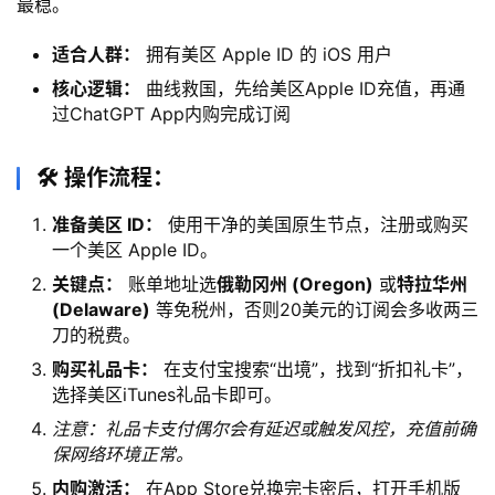
最稳。
适合人群：
拥有美区 Apple ID 的 iOS 用户
核心逻辑：
曲线救国，先给美区Apple ID充值，再通
过ChatGPT App内购完成订阅
🛠️ 操作流程：
准备美区 ID：
使用干净的美国原生节点，注册或购买
一个美区 Apple ID。
M
关键点：
账单地址选
俄勒冈州 (Oregon)
或
特拉华州
a
(Delaware)
等免税州，否则20美元的订阅会多收两三
c
刀的税费。
应
购买礼品卡：
在支付宝搜索“出境”，找到“折扣礼卡”，
用
选择美区iTunes礼品卡即可。
注意：礼品卡支付偶尔会有延迟或触发风控，充值前确
数
保网络环境正常。
据
库
内购激活：
在App Store兑换完卡密后，打开手机版