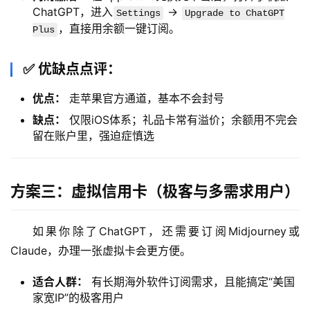
管
ChatGPT，进入
->
Settings
Upgrade to ChatGPT
理
，直接用余额一键订阅。
Plus
工
具
✅ 优缺点点评：
登录
注册
优点：
走苹果官方通道，基本不会封号
W
i
缺点：
仅限iOS体系；礼品卡常有溢价；余额用不完会
n
留在账户里，强迫症慎选
应
用
方案三：虚拟信用卡（极客与多需求用户）
可
视
如果你除了ChatGPT，还需要订阅Midjourney或
化
Claude，办理一张虚拟卡会更方便。
编
辑
适合人群：
有长期海外软件订阅需求，且能搞定“美国
器
家宽IP”的极客用户