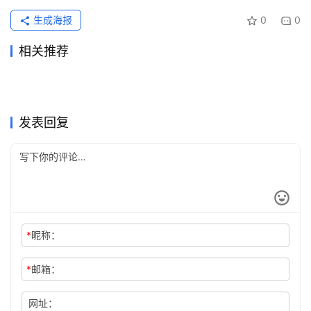
生成海报
0
0
相关推荐
2026国内ChatGPT Plus充值
2026国内ChatGPT Plus充值
2026年4月6日
138
2026年3月31日
154
chatgpt支付宝充值别卡在最
从零开始：国内用户开通
开通攻略
2026年4月24日
114
开通完整攻略
2026年3月24日
149
ChatGPT
ChatGPT
2026国内ChatGPT Plus充值
ChatGPT Plus充值还是Pro订
后一步
2026年4月1日
136
ChatGPT Plus 的完整手册
2026年4月17日
120
ChatGPT
ChatGPT
chatgpt plus国内怎么开通先
chatgpt plus价格先别只盯月
开通攻略
2026年5月3日
105
阅？如果你总要把中文需求改
2026年5月3日
103
ChatGPT
ChatGPT
很多人卡在付款这一步，
现在开 chatgpt会员怎么开通
看到账节奏
2026年4月21日
112
费
2026年4月26日
113
ChatGPT
ChatGPT
成双语版本，别只看价格
chatgpt plus国内怎么开通，
ChatGPT
ChatGPT
发表回复
chatgpt plus中国怎么付费更
省心
*
昵称：
*
邮箱：
网址：