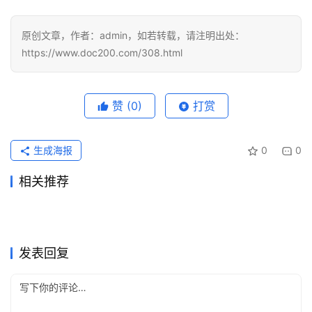
原创文章，作者：admin，如若转载，请注明出处：
https://www.doc200.com/308.html
赞
(0)
打赏
生成海报
0
0
相关推荐
2026国内ChatGPT Plus充值
chatgpt plus国内怎么开通别
2026年3月27日
172
2026年5月7日
111
2026国内ChatGPT Plus充值
轮到真正要用那晚，chatgpt
完整攻略
2026年4月1日
154
把权限落点想晚了
2026年4月22日
120
ChatGPT
ChatGPT
2026国内怎么开通ChatGPT
白天上班稳用、晚上副业猛
全攻略
2026年3月30日
254
付费版怎么开通，chatgpt怎
2026年4月14日
131
ChatGPT
ChatGPT
2026国内ChatGPT Plus充值
2026国内ChatGPT Plus充值
Plus？3种方法
2026年4月6日
140
用，ChatGPT Plus充值和Pro
2026年4月7日
257
ChatGPT
ChatGPT
2026亲测有效 ChatGPT Plus
如果你想一次到账，chatgpt
么开通别再倒着做
开通攻略
2026年4月8日
171
开通攻略
2026年4月20日
119
ChatGPT
ChatGPT
订阅怎么选？
国内充值攻略
充值卡密和chatgpt充值平台
ChatGPT
ChatGPT
发表回复
到底该怎么选