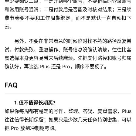
至少要确认三点：一是开到哪个账号，不要把临时登录账号
编
和常用账号混淆；二是付款后是否能及时核对结果；三是续
辑
器
费节奏要不要和工作周期绑定，而不是默认一直自动扣下
去。
另外，不要在非常着急的时候临时找不熟的路径反复尝
试。付款失败、重复操作、账号信息没确认清楚，往往比套
餐选择本身更容易带来后续麻烦。先把支付路径和账号归属
确认好，再谈选 Plus 还是 Pro，顺序不要反了。
FAQ
1. 值不值得长期买？
如果你每周都有稳定的写作、整理、答疑、复盘需求，Plus 
往往值得长期保留；如果只是少数几天任务特别密集，可以
把 Pro 放到冲刺期考虑。