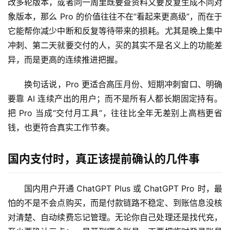
改多轮版本，或者同一周里既要查资料又要反复生成不同对
象版本，那么 Pro 的价值往往不在“看起来更高级”，而在于
数
它能帮你减少中断和反复等待带来的损耗。尤其是晚上集中
据
库
冲刺、第二天就要交付的人，买的其实不是名义上的功能差
管
异，而是更高的连续推进把握。
理
工
换句话说，Pro 更适合高压月份、短期冲刺窗口、明确
具
要靠 AI 连续产出的用户；而不是所有人都长期固定持有。
登录
注册
把 Pro 当成“交付月工具”，往往比全年无差别上高档更省
W
钱，也更符合真实工作节奏。
i
n
国内支付时，真正该提前确认的几件事
应
用
国内用户开通 ChatGPT Plus 或 ChatGPT Pro 时，最
可
怕的不是不会点购买，而是付款链路不稳定、到账信息没核
视
对清楚、自动续费忘记管理。无论你自己处理还是找代充，
化