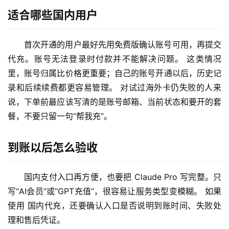
适合哪些国内用户
首次开通的用户最好先用免费版确认账号可用，再提交
代充。账号无法登录时付款并不能解决问题。 这类情况
里，账号归属比价格更重要；自己的账号开通以后，历史记
录和后续续费都更容易管理。 对试过海外卡仍失败的人来
说，下单前最应该写清的是账号邮箱、当前状态和要开的套
餐，不要只留一句“帮我充”。
M
a
c
到账以后怎么验收
应
用
国内支付入口再方便，也要把 Claude Pro 写完整。只
写“AI会员”或“GPT充值”，很容易让服务类型变模糊。 如果
数
使用 国内代充，还要确认入口是否说明到账时间、失败处
据
库
理和售后凭证。