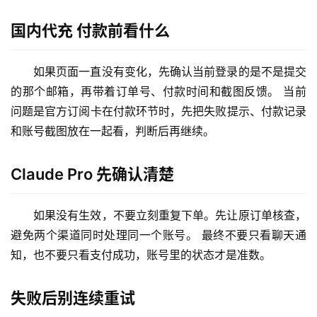
管
理
国内代充 付款前看什么
工
具
如果页面一直没有变化，先确认当前登录的是不是提交
登录
注册
的那个邮箱，再带着订单号、付款时间和截图反馈。 当前
W
i
问题是官方订阅卡在付款环节时，先把失败提示、付款记录
n
和账号截图放在一起看，判断后再继续。
应
用
Claude Pro 先确认清楚
可
如果没有生效，不要立刻重复下单。先让原订单核查，
视
化
避免两个渠道同时处理同一个账号。 最终不要只看聊天通
编
知，也不要只看支付成功，账号里的状态才是准数。
辑
器
失败后别连续重试