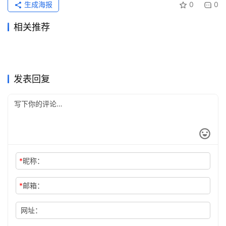
生成海报
0
0
相关推荐
Claude Pro代充流程订阅方法
ChatGPT Plus充值开通会员
2026年6月23日
63
2026年6月5日
91
Grok Super国内支付开通会员
2026ChatGPT Pro微信支付
完整教程
2026年7月13日
61
步骤操作指南
2026年5月31日
99
未分类
未分类
Claude Pro订阅无需国外信用
Claude代充不到账原因和解决
充值
1天前
10
宝代充开通教程
2026年5月20日
127
未分类
未分类
ChatGPT Claude代充售后要
国内订阅 AI 会员前先检查什
卡教程月付订阅
2026年5月23日
102
2026
2026年5月14日
117
未分类
未分类
Claude Pro国内支付充值完整
Grok Super原账号升级订阅方
提供什么
2026年7月4日
52
么
2026年6月22日
62
未分类
未分类
教程
法
未分类
未分类
发表回复
*
昵称：
*
邮箱：
网址：