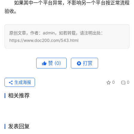
如果其中一个平台异常，不影响另一个平台按正常流程
验收。
原创文章，作者：admin，如若转载，请注明出处：
https://www.doc200.com/543.html
赞
(0)
打赏
生成海报
0
0
相关推荐
ChatGPT Plus国内支付订阅
ChatGPT Plus充值后会员状
2026年7月10日
64
2026年7月14日
42
Claude Pro无需国外信用卡充
Claude Pro自己账号订阅开通
开通方法
2026年7月6日
52
态未更新怎么办？
2026年7月12日
38
未分类
未分类
Claude Pro微信支付宝购买避
ChatGPT Plus资料整理充值
值教程
2026年5月21日
111
教程
2026年6月21日
68
未分类
未分类
ChatGPT Plus充值无需国外
Grok Super无需国外信用卡订
坑
2026年6月8日
89
开通教程
2026年6月18日
68
未分类
未分类
ChatGPT Plus代充无需国外
Claude Pro充值续费开通会员
信用卡操作指南
2026年6月5日
87
阅教程
7小时前
8
未分类
未分类
信用卡
教程月付订阅
未分类
未分类
发表回复