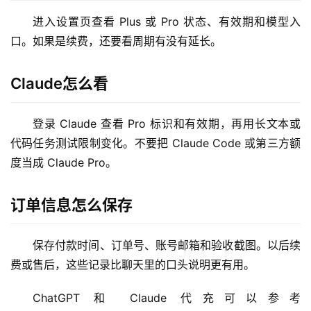
进入设置页查看 Plus 或 Pro 状态、有效期和模型入
口。如果是续费，还要看周期有没有延长。
Claude怎么看
M
a
登录 Claude 查看 Pro 标识和有效期，再用长文本或
c
代码任务测试限制变化。不要把 Claude Code 或第三方额
应
度当成 Claude Pro。
用
数
订单信息怎么保存
据
库
保存付款时间、订单号、账号邮箱和验收截图。以后续
管
费或售后，这些记录比聊天里的口头说明更有用。
理
工
ChatGPT 和 Claude 代充可以参考 
具