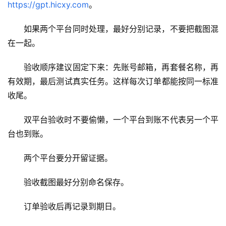
https://gpt.hicxy.com
。
登录
注册
W
如果两个平台同时处理，最好分别记录，不要把截图混
i
在一起。
n
应
验收顺序建议固定下来：先账号邮箱，再套餐名称，再
用
有效期，最后测试真实任务。这样每次订单都能按同一标准
收尾。
可
视
双平台验收时不要偷懒，一个平台到账不代表另一个平
化
编
台也到账。
辑
器
两个平台要分开留证据。
验收截图最好分别命名保存。
订单验收后再记录到期日。