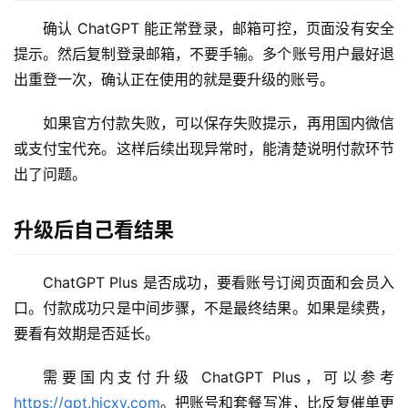
确认 ChatGPT 能正常登录，邮箱可控，页面没有安全
M
提示。然后复制登录邮箱，不要手输。多个账号用户最好退
a
出重登一次，确认正在使用的就是要升级的账号。
c
应
如果官方付款失败，可以保存失败提示，再用国内微信
用
或支付宝代充。这样后续出现异常时，能清楚说明付款环节
出了问题。
数
据
库
升级后自己看结果
管
理
ChatGPT Plus 是否成功，要看账号订阅页面和会员入
工
口。付款成功只是中间步骤，不是最终结果。如果是续费，
具
要看有效期是否延长。
登录
注册
W
需要国内支付升级 ChatGPT Plus，可以参考 
i
https://gpt.hicxy.com
。把账号和套餐写准，比反复催单更