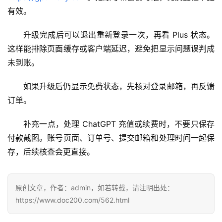
n
有效。
应
用
升级完成后可以退出重新登录一次，再看 Plus 状态。
这样能排除页面缓存或客户端延迟，避免把显示问题误判成
可
未到账。
视
化
如果升级后仍显示免费状态，先核对登录邮箱，再反馈
编
辑
订单。
器
补充一点，处理 ChatGPT 充值或续费时，不要只保存
付款截图。账号页面、订单号、提交邮箱和处理时间一起保
存，后续核查会更直接。
原创文章，作者：admin，如若转载，请注明出处：
https://www.doc200.com/562.html