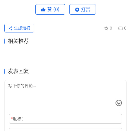
赞
(0)
打赏
生成海报
0
0
相关推荐
Grok Super订阅如何取消自动
Claude Pro续费到期当天还能
2026年7月14日
278
2026年5月23日
104
ChatGPT Plus订阅无需国外
Claude Pro写作使用订阅方法
续费？操作说明
3天前
14
处理吗
2026年6月22日
64
未分类
未分类
Grok Super充值开通会员国内
SuperGrok订阅流程国内可用
信用卡教程新手版
2026年7月13日
69
完整教程
2026年6月3日
100
未分类
未分类
ChatGPT Plus订阅微信支付
ChatGPT Plus订阅国内支付
教程
2026年6月6日
82
教程
2026年7月23日
31
未分类
未分类
Claude Pro自己账号充值开通
Grok Super自己账号订阅开通
宝开通详细版
2026年6月7日
85
详细教程
2026年6月30日
54
未分类
未分类
完整步骤
方法
未分类
未分类
发表回复
*
昵称：