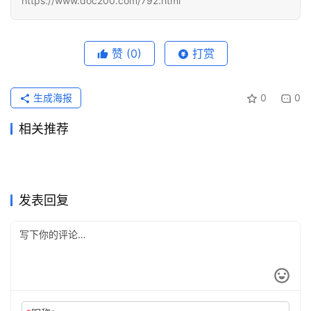
https://www.doc200.com/792.html
化
编
辑
器
赞
(0)
打赏
生成海报
0
0
相关推荐
2026ChatGPT Plus充值后记
ChatGPT Plus办公使用充值
2026年5月31日
93
2026年6月22日
72
ChatGPT Plus国内支付开通
Grok订阅视频生成额度怎么
录还在吗
2026年6月2日
89
方法
2026年7月18日
47
未分类
未分类
ChatGPT Plus代充国内支付
ChatGPT Plus充值微信支付
会员
4天前
16
算？次数与重置规则
2026年6月7日
86
未分类
未分类
ChatGPT Pro充值会员开通操
ChatGPT Pro微信支付宝订阅
操作教程自己账号
2026年7月10日
49
宝开通指南完整步骤
2026年7月28日
27
未分类
未分类
Claude Pro国内充值开通会员
Claude Pro学习使用代充完整
作指南
2026年7月10日
47
开通教程
2026年6月15日
79
未分类
未分类
教程
教程
未分类
未分类
发表回复