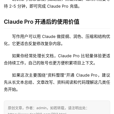
待 2-5 分钟，即可完成 Claude Pro 充值。
数
据
Claude Pro 开通后的使用价值
库
管
写作用户可以用 Claude 做提纲、润色、压缩和结构优
理
化，它更适合反复修改复杂内容。
工
具
如果你经常处理长文档，Claude Pro 比轻量体验更适
登录
注册
合持续工作，自己的账号也更方便积累项目上下文。
W
i
如果这次主要围绕“资料整理”开通 Claude Pro，建议
n
先从长文本总结、文章改写、资料阅读和代码理解这几类任
应
用
务开始。
可
原创文章，作者：admin，如若转载，请注明出处：
视