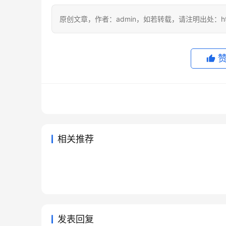
原创文章，作者：admin，如若转载，请注明出处：https://
相关推荐
Claude Pro国内支付充值开通教
Clau
2026年6月29日
61
2026年6
2026ChatGPT Claude微信续
Chat
程
程
2026年5月31日
88
2026年
未分类
未分类
ChatGPT Plus资料整理订阅开
Clau
费代充教程
员教程
2026年6月16日
69
2026年
未分类
未分类
Claude Pro订阅流程代充方法完
通教程
教程
2026年6月23日
72
未分类
未分类
整教程
未分类
发表回复