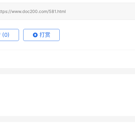
www.doc200.com/581.html
赞
(0)
打赏
de Pro办公使用代充完整教
Grok Super充值开通会员国内
月15日
80
2026年7月13日
GPT Pro支付宝订阅开通会
Claude Pro代充流程订阅完整
教程
7月10日
55
2026年6月19日
未分类
de Pro无需国外信用卡代充
Claude Pro无需国外信用卡充
程
7月6日
52
2026年7月6日
未分类
开通教程
未分类