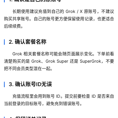
i
n
长期使用建议充值到自己的 Grok / X 原账号，不建议
应
购买共享账号。自己的账号更方便保留使用记录，也更适合
用
后续续费。
可
视
2. 确认套餐名称
化
编
Grok 相关套餐名称可能会随页面展示变化。下单前看
辑
清楚购买的是 Grok、Grok Super 还是 SuperGrok，不要
器
把不同会员类型混在一起。
3. 确认账号ID无误
充值流程里会用到账号 ID。提交前要检查 ID 是否来自
当前登录的目标账号，避免充到错误账号。