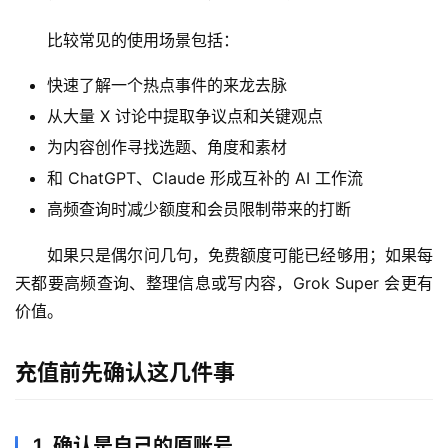
比较常见的使用场景包括：
M
快速了解一个热点事件的来龙去脉
a
从大量 X 讨论中提取争议点和关键观点
c
应
为内容创作寻找选题、角度和素材
用
和 ChatGPT、Claude 形成互补的 AI 工作流
高频查询时减少额度和会员限制带来的打断
数
据
如果只是偶尔问几句，免费额度可能已经够用；如果每
库
天都要高频查询、整理信息或写内容，Grok Super 会更有
管
价值。
理
工
具
充值前先确认这几件事
登录
注册
W
1. 确认是自己的原账号