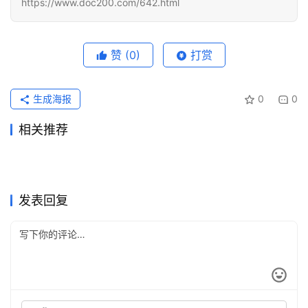
https://www.doc200.com/642.html
赞
(0)
打赏
生成海报
0
0
相关推荐
Grok Super充值无需国外信用
Grok Super新手开通充值开通
2026年6月2日
88
2026年6月16日
78
Claude Pro充值开通会员详细
ChatGPT Pro国内支付充值详
卡
2026年7月23日
32
教程
2026年7月12日
85
未分类
未分类
Grok Super充值开通会员国内
ChatGPT Plus无需国外信用
教程
2026年7月13日
71
细指南
2026年7月28日
22
未分类
未分类
ChatGPT Pro微信支付宝充值
ChatGPT Plus支付宝续费失
教程
2026年7月24日
47
卡订阅方法
2026年5月22日
121
未分类
未分类
Grok Super国内支付订阅开通
Grok Super自己账号订阅完整
开通方法
2026年7月16日
48
败处理方法
2026年7月4日
53
未分类
未分类
方法
教程
未分类
未分类
发表回复