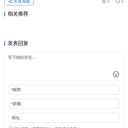
生成海报
0
0
相关推荐
SuperGrok充值微信支付开通
Claude Pro无需国外卡开通教
2026年6月3日
78
2026年5月25日
111
ChatGPT Plus原账号升级充
Grok Super自己账号充值开通
教程
2026年6月21日
71
程2026
2天前
15
未分类
未分类
ChatGPT Plus订阅微信支付
ChatGPT Plus无需国外信用
值开通教程
1天前
6
教程国内用户
2026年7月4日
54
未分类
未分类
ChatGPT Pro支付宝订阅开通
ChatGPT Plus充值微信支付
宝付款方法微信支付宝
2026年7月12日
34
卡订阅教程
2026年6月6日
90
未分类
未分类
Claude Pro自己账号国内充值
SuperGrok代充无需国外信用
会员教程
2026年7月13日
33
宝开通指南实用版
2026年6月6日
84
未分类
未分类
教程
卡实用版
未分类
未分类
发表回复
*
昵称：
*
邮箱：
网址：