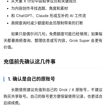
M
从大量 X 讨论中提取争议点和关键观点
a
为内容创作寻找选题、角度和素材
c
和 ChatGPT、Claude 形成互补的 AI 工作流
应
高频查询时减少额度和会员限制带来的打断
用
如果只是偶尔问几句，免费额度可能已经够用；如果每
数
天都要高频查询、整理信息或写内容，Grok Super 会更有
据
价值。
库
管
理
充值前先确认这几件事
工
具
1. 确认是自己的原账号
登录
注册
W
i
长期使用建议充值到自己的 Grok / X 原账号，不建议
n
购买共享账号。自己的账号更方便保留使用记录，也更适合
应
后续续费。