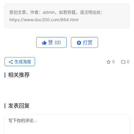
视
化
原创文章，作者：admin，如若转载，请注明出处：
编
https://www.doc200.com/864.html
辑
器
赞
(0)
打赏
生成海报
0
0
相关推荐
Claude Pro充值无需国外信用
ChatGPT Plus国内可用充值
2026年7月12日
48
2026年7月16日
41
Claude Pro新手开通代充方法
Grok Super自己账号订阅开通
卡指南
2026年6月23日
76
订阅教程
2026年6月16日
74
未分类
未分类
Claude Pro开通会员订阅完整
ChatGPT Plus国内支付订阅
完整教程
2026年6月11日
82
教程
2026年6月2日
98
未分类
未分类
Claude Pro开通会员代充开通
Grok Super开通会员代充完整
教程
2026年6月17日
83
教程
2026年6月19日
80
未分类
未分类
ChatGPT Plus代充国内支付
ChatGPT Plus自己账号充值
教程
2026年7月23日
43
教程
2026年7月5日
55
未分类
未分类
操作指南
方法
未分类
未分类
发表回复