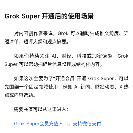
应
用
Grok Super 开通后的使用场景
数
据
对内容创作者来说，Grok 可以辅助生成推文角度、话
库
题清单、短评大纲和观点摘要。
管
理
如果你持续关注 AI、财经、科技或加密话题，Grok 
工
Super 可以帮助把碎片信息整理成结构化内容。
具
如果这次主要为了“开通会员”开通 Grok Super，可以
登录
注册
W
先围绕一个固定领域使用，例如 AI 新闻、财经动态、X 热
i
点或内容选题。
n
应
需要充值可以从这里进入：
用
Grok Super会员充值入口，支持微信支付
可