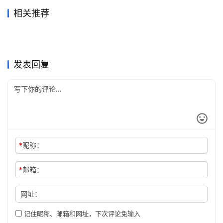
相关推荐
GPT Claude代充不到账怎么
Claude Pro开通会员充值完整
2026年5月29日
100
3天前
16
Grok Super原账号升级代充开
Claude Pro订阅国内支付详细
售后
2026年6月17日
68
流程自己账号
2026年7月11日
52
未分类
未分类
Grok Super订阅无需国外信用
Claude Pro订阅无需国外信用
通教程
4天前
14
教程
3天前
15
未分类
未分类
Claude充值支付宝付款失败怎
Claude Pro开通会员订阅国内
卡教程自己账号
2026年5月29日
102
卡教程月付订阅
2026年7月13日
45
未分类
未分类
ChatGPT Plus自己账号国内
Claude Pro无需国外信用卡微
么办
2026年7月7日
54
方法
2026年7月7日
43
未分类
未分类
支付订阅教程
信支付宝充值教程
未分类
未分类
发表回复
*
昵称：
*
邮箱：
网址：
记住昵称、邮箱和网址，下次评论免输入