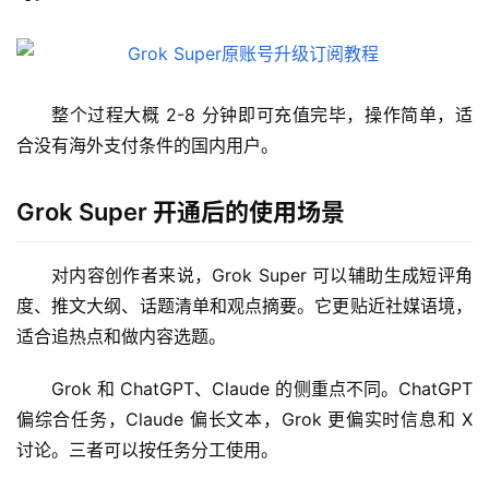
整个过程大概 2-8 分钟即可充值完毕，操作简单，适
合没有海外支付条件的国内用户。
M
Grok Super 开通后的使用场景
a
c
应
对内容创作者来说，Grok Super 可以辅助生成短评角
用
度、推文大纲、话题清单和观点摘要。它更贴近社媒语境，
适合追热点和做内容选题。
数
据
Grok 和 ChatGPT、Claude 的侧重点不同。ChatGPT 
库
偏综合任务，Claude 偏长文本，Grok 更偏实时信息和 X 
管
讨论。三者可以按任务分工使用。
理
工