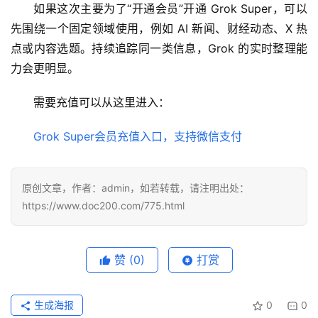
如果这次主要为了“开通会员”开通 Grok Super，可以
具
先围绕一个固定领域使用，例如 AI 新闻、财经动态、X 热
登录
注册
点或内容选题。持续追踪同一类信息，Grok 的实时整理能
W
力会更明显。
i
n
需要充值可以从这里进入：
应
用
Grok Super会员充值入口，支持微信支付
可
视
原创文章，作者：admin，如若转载，请注明出处：
化
https://www.doc200.com/775.html
编
辑
器
赞
(0)
打赏
生成海报
0
0