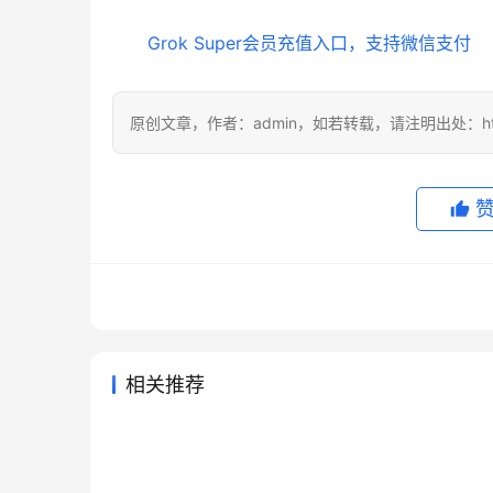
Grok Super会员充值入口，支持微信支付
原创文章，作者：admin，如若转载，请注明出处：https://
相关推荐
Claude Pro订阅流程充值开通教
Clau
2026年6月29日
59
2026年
Claude Pro自己账号充值方法完
Supe
程
细版
2026年6月14日
81
2026年
未分类
未分类
ChatGPT Claude代充付款后如
Supe
整教程
操作指
2026年5月25日
94
2026年7
未分类
未分类
SuperGrok代充国内支付开通操
何查订单
指南
2026年6月5日
85
未分类
未分类