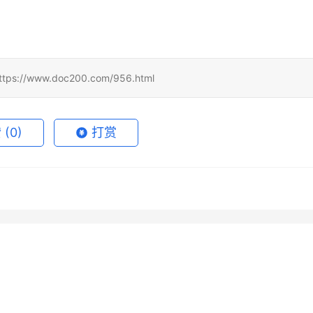
www.doc200.com/956.html
赞
(0)
打赏
de Pro国内支付充值实用详
Grok Super代充流程充值开通
6月7日
87
2026年6月24日
rGrok微信支付宝订阅指南
Grok Super自己账号代充开通
方法
6月8日
95
2026年7月6日
未分类
rGrok微信支付宝代充详细
Claude Pro国内可用代充开通
南
教程
月16日
46
2026年6月30日
1
未分类
程
未分类